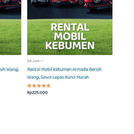
24 Jam ✅
sih Wangi,
Rental Mobil Kebumen Armada Bersih
Wangi, Sewa Lepas Kunci Murah
Rp
225.000
Dinilai
5.00
dari 5