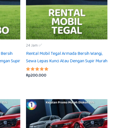
24 Jam ✅
Bersih
Rental Mobil Tegal Armada Bersih Wangi,
engan Supir
Sewa Lepas Kunci Atau Dengan Supir Murah
Rp
200.000
Dinilai
5.00
dari 5