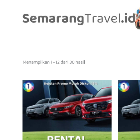
Lewati
ke
konten
Diurutkan
Menampilkan 1–12 dari 30 hasil
menurut
yang
terbaru