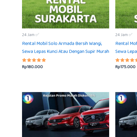
24 Jam ✅
24 Jam ✅
Rental Mobil Solo Armada Bersih Wangi,
Rental Mob
Sewa Lepas Kunci Atau Dengan Supir Murah
Sewa Lepa
Rp
180.000
Rp
175.000
Dinilai
Dinilai
5.00
5.00
dari 5
dari 5