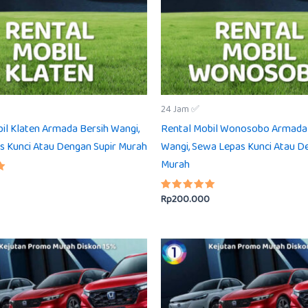
24 Jam ✅
il Klaten Armada Bersih Wangi,
Rental Mobil Wonosobo Armada 
s Kunci Atau Dengan Supir Murah
Wangi, Sewa Lepas Kunci Atau D
Murah
Rp
200.000
Dinilai
5.00
dari 5