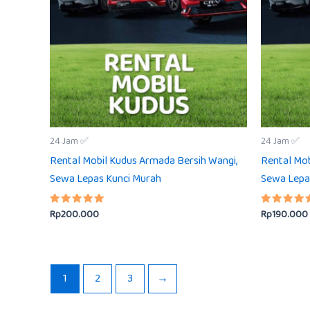
24 Jam ✅
24 Jam ✅
Rental Mobil Kudus Armada Bersih Wangi,
Rental Mob
Sewa Lepas Kunci Murah
Sewa Lepa
Rp
200.000
Rp
190.000
Dinilai
Dinilai
5.00
5.00
dari 5
dari 5
1
2
3
→