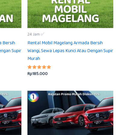
24 Jam ✅
a Bersih
Rental Mobil Magelang Armada Bersih
engan Supir
Wangi, Sewa Lepas Kunci Atau Dengan Supir
Murah
Rp
185.000
Dinilai
5.00
dari 5