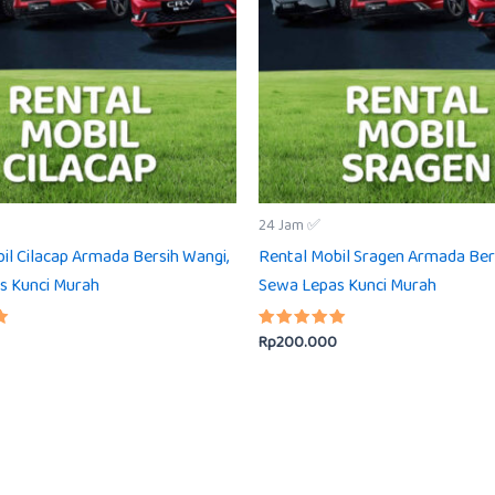
24 Jam ✅
il Cilacap Armada Bersih Wangi,
Rental Mobil Sragen Armada Ber
s Kunci Murah
Sewa Lepas Kunci Murah
Rp
200.000
Dinilai
5.00
dari 5