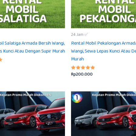
24 Jam ✅
il Salatiga Armada Bersih Wangi,
Rental Mobil Pekalongan Armad
s Kunci Atau Dengan Supir Murah
Wangi, Sewa Lepas Kunci Atau D
Murah
Rp
200.000
Dinilai
5.00
dari 5