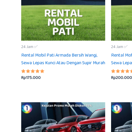
24 Jam ✅
24 Jam ✅
Rental Mobil Pati Armada Bersih Wangi,
Rental Mob
Sewa Lepas Kunci Atau Dengan Supir Murah
Sewa Lepa
Rp
175.000
Rp
200.000
Dinilai
Dinilai
5.00
5.00
dari 5
dari 5