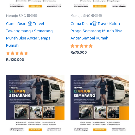
Menuju SMG 🟠🟡🟢
Menuju SMG 🟠🟡🟢
Cuma Disini🏆 Travel
Cuma Disini🏆 Travel Kulon
Tawangmangu Semarang
Progo Semarang Murah Bisa
Murah Bisa Antar Sampai
Antar Sampai Rumah
Rumah
Rp
75.000
Dinilai
5.00
Rp
120.000
Dinilai
dari 5
5.00
dari 5