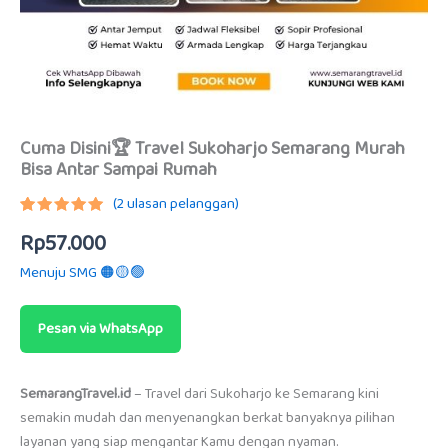
Cuma Disini🏆 Travel Sukoharjo Semarang Murah
Bisa Antar Sampai Rumah
(
2
ulasan pelanggan)
Peringkat
1
Rp
57.000
5.00
dari
5
berdasarkan
Menuju SMG 🟠🟡🟢
penilaian
pelanggan
Pesan via WhatsApp
SemarangTravel.id
– Travel dari Sukoharjo ke Semarang kini
semakin mudah dan menyenangkan berkat banyaknya pilihan
layanan yang siap mengantar Kamu dengan nyaman.