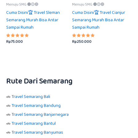
Menuju SMG 🟠🟡🟢
Menuju SMG 🟠🟡🟢
Cuma Disini🏆 Travel Sleman
Cuma Disini🏆 Travel Cianjur
Semarang Murah Bisa Antar
Semarang Murah Bisa Antar
Sampai Rumah
Sampai Rumah
Rp
75.000
Rp
250.000
Dinilai
Dinilai
5.00
5.00
dari 5
dari 5
Rute Dari Semarang
🚗
Travel Semarang Bali
🚗
Travel Semarang Bandung
🚗
Travel Semarang Banjarnegara
🚗
Travel Semarang Bantul
🚗
Travel Semarang Banyumas