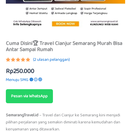
Cuma Disini🏆 Travel Cianjur Semarang Murah Bisa
Antar Sampai Rumah
(
2
ulasan pelanggan)
Peringkat
1
Rp
250.000
5.00
dari
5
berdasarkan
Menuju SMG 🟠🟡🟢
penilaian
pelanggan
Pesan via WhatsApp
SemarangTravel.id
– Travel dari Cianjur ke Semarang kini menjadi
pilihan perjalanan yang semakin diminati karena kemudahan dan
kenyamanan yang ditawarkan.