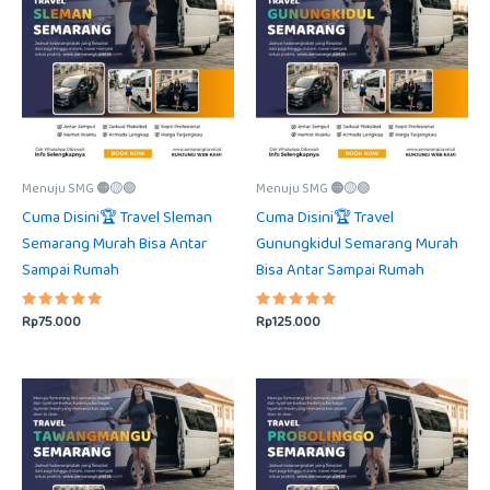
Menuju SMG 🟠🟡🟢
Menuju SMG 🟠🟡🟢
Cuma Disini🏆 Travel Sleman
Cuma Disini🏆 Travel
Semarang Murah Bisa Antar
Gunungkidul Semarang Murah
Sampai Rumah
Bisa Antar Sampai Rumah
Rp
75.000
Rp
125.000
Dinilai
Dinilai
5.00
5.00
dari 5
dari 5