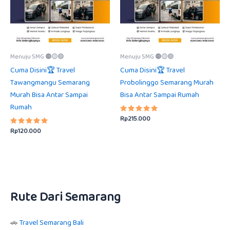
Menuju SMG 🟠🟡🟢
Menuju SMG 🟠🟡🟢
Cuma Disini🏆 Travel
Cuma Disini🏆 Travel
Tawangmangu Semarang
Probolinggo Semarang Murah
Murah Bisa Antar Sampai
Bisa Antar Sampai Rumah
Rumah
Rp
215.000
Dinilai
5.00
Rp
120.000
Dinilai
dari 5
5.00
dari 5
Rute Dari Semarang
🚗
Travel Semarang Bali