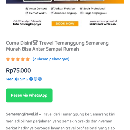
Cuma Disini🏆 Travel Temanggung Semarang
Murah Bisa Antar Sampai Rumah
(
2
ulasan pelanggan)
Peringkat
1
Rp
75.000
5.00
dari
5
berdasarkan
Menuju SMG 🟠🟡🟢
penilaian
pelanggan
Pesan via WhatsApp
SemarangTravel.id
– Travel dari Temanggung ke Semarang kini
menjadi pilihan perjalanan yang semakin praktis dan nyaman
berkat hadirnya berbagai layanan travel profesional yang siap