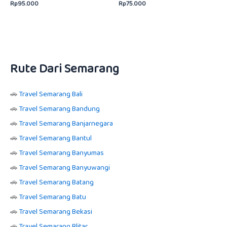
Rp
95.000
Rp
75.000
Dinilai
Dinilai
5.00
5.00
dari 5
dari 5
Rute Dari Semarang
🚗
Travel Semarang Bali
🚗
Travel Semarang Bandung
🚗
Travel Semarang Banjarnegara
🚗
Travel Semarang Bantul
🚗
Travel Semarang Banyumas
🚗
Travel Semarang Banyuwangi
🚗
Travel Semarang Batang
🚗
Travel Semarang Batu
🚗
Travel Semarang Bekasi
🚗
Travel Semarang Blitar