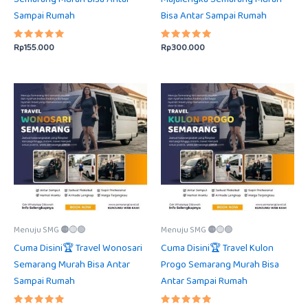
Sampai Rumah
Bisa Antar Sampai Rumah
Rp
155.000
Rp
300.000
Dinilai
Dinilai
5.00
5.00
dari 5
dari 5
Menuju SMG 🟠🟡🟢
Menuju SMG 🟠🟡🟢
Cuma Disini🏆 Travel Wonosari
Cuma Disini🏆 Travel Kulon
Semarang Murah Bisa Antar
Progo Semarang Murah Bisa
Sampai Rumah
Antar Sampai Rumah