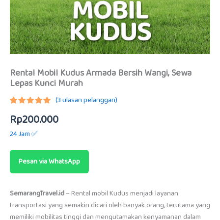
Rental Mobil Kudus Armada Bersih Wangi, Sewa
Lepas Kunci Murah
(
3
ulasan pelanggan)
Peringkat
2
Rp
200.000
5.00
dari
5
berdasarkan
24 Jam ✅
penilaian
pelanggan
Pesan via WhatsApp
SemarangTravel.id
– Rental mobil Kudus menjadi layanan
transportasi yang semakin dicari oleh banyak orang, terutama yang
memiliki mobilitas tinggi dan mengutamakan kenyamanan dalam