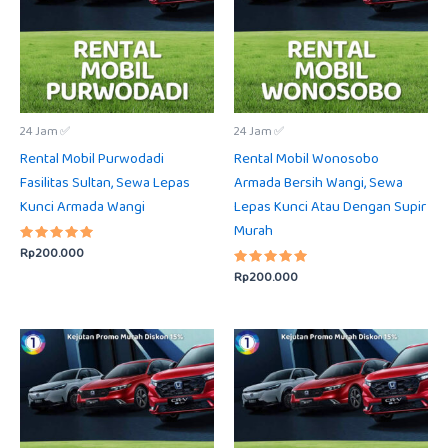
24 Jam ✅
24 Jam ✅
Rental Mobil Purwodadi
Rental Mobil Wonosobo
Fasilitas Sultan, Sewa Lepas
Armada Bersih Wangi, Sewa
Kunci Armada Wangi
Lepas Kunci Atau Dengan Supir
Murah
Rp
200.000
Dinilai
5.00
Rp
200.000
dari 5
Dinilai
5.00
dari 5