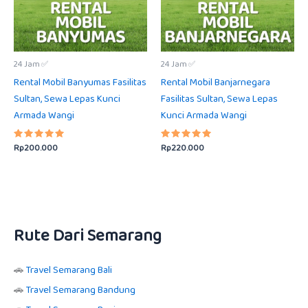
24 Jam ✅
24 Jam ✅
Rental Mobil Banyumas Fasilitas
Rental Mobil Banjarnegara
Sultan, Sewa Lepas Kunci
Fasilitas Sultan, Sewa Lepas
Armada Wangi
Kunci Armada Wangi
Rp
200.000
Rp
220.000
Dinilai
Dinilai
5.00
5.00
dari 5
dari 5
Rute Dari Semarang
🚗
Travel Semarang Bali
🚗
Travel Semarang Bandung