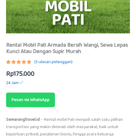
Rental Mobil Pati Armada Bersih Wangi, Sewa Lepas
Kunci Atau Dengan Supir Murah
(
3
ulasan pelanggan)
Peringkat
2
Rp
175.000
5.00
dari
5
berdasarkan
24 Jam ✅
penilaian
pelanggan
Pesan via WhatsApp
SemarangTravel.id
– Rental mobil Pati menjadi salah satu pilihan
transportasi yang makin diminati oleh masyarakat, baik untuk
keperluan pribadi, perjalanan bisnis, hingga acara keluarga.