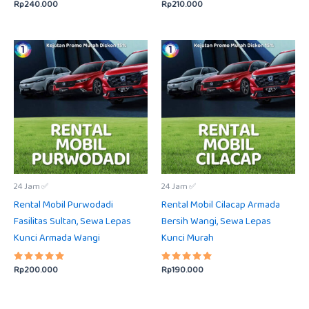
Rp
240.000
Rp
210.000
Dinilai
Dinilai
5.00
5.00
dari 5
dari 5
24 Jam ✅
24 Jam ✅
Rental Mobil Purwodadi
Rental Mobil Cilacap Armada
Fasilitas Sultan, Sewa Lepas
Bersih Wangi, Sewa Lepas
Kunci Armada Wangi
Kunci Murah
Rp
200.000
Rp
190.000
Dinilai
Dinilai
5.00
5.00
dari 5
dari 5