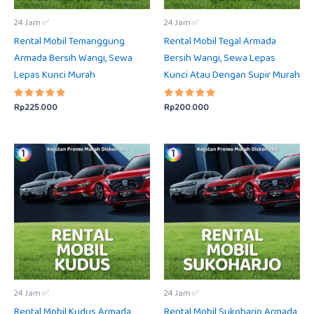
24 Jam ✅
24 Jam ✅
Rental Mobil Temanggung
Rental Mobil Tegal Armada
Armada Bersih Wangi, Sewa
Bersih Wangi, Sewa Lepas
Lepas Kunci Murah
Kunci Atau Dengan Supir Murah
Rp
225.000
Rp
200.000
Dinilai
Dinilai
5.00
5.00
dari 5
dari 5
24 Jam ✅
24 Jam ✅
Rental Mobil Kudus Armada
Rental Mobil Sukoharjo Armada