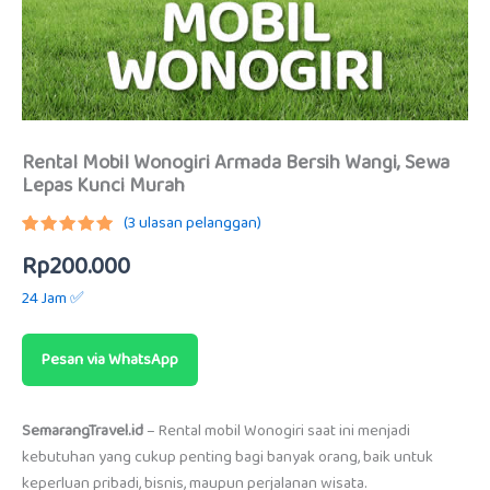
Rental Mobil Wonogiri Armada Bersih Wangi, Sewa
Lepas Kunci Murah
(
3
ulasan pelanggan)
Peringkat
2
Rp
200.000
5.00
dari
5
berdasarkan
24 Jam ✅
penilaian
pelanggan
Pesan via WhatsApp
SemarangTravel.id
– Rental mobil Wonogiri saat ini menjadi
kebutuhan yang cukup penting bagi banyak orang, baik untuk
keperluan pribadi, bisnis, maupun perjalanan wisata.