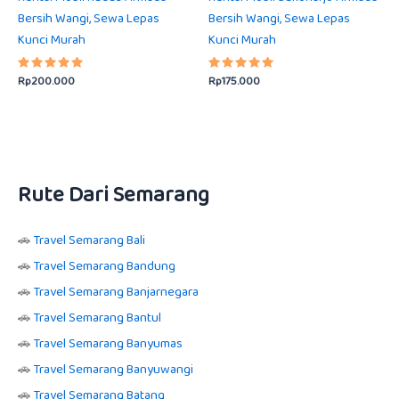
Bersih Wangi, Sewa Lepas
Bersih Wangi, Sewa Lepas
Kunci Murah
Kunci Murah
Rp
200.000
Rp
175.000
Dinilai
Dinilai
5.00
5.00
dari 5
dari 5
Rute Dari Semarang
🚗
Travel Semarang Bali
🚗
Travel Semarang Bandung
🚗
Travel Semarang Banjarnegara
🚗
Travel Semarang Bantul
🚗
Travel Semarang Banyumas
🚗
Travel Semarang Banyuwangi
🚗
Travel Semarang Batang