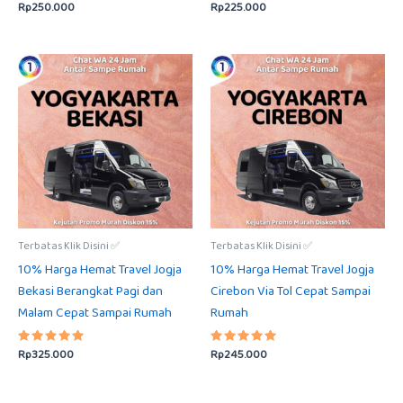
Rp
250.000
Rp
225.000
Dinilai
Dinilai
5.00
5.00
dari 5
dari 5
Terbatas Klik Disini ✅
Terbatas Klik Disini ✅
10% Harga Hemat Travel Jogja
10% Harga Hemat Travel Jogja
Bekasi Berangkat Pagi dan
Cirebon Via Tol Cepat Sampai
Malam Cepat Sampai Rumah
Rumah
Rp
325.000
Rp
245.000
Dinilai
Dinilai
5.00
5.00
dari 5
dari 5