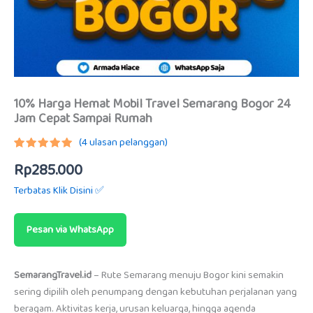
10% Harga Hemat Mobil Travel Semarang Bogor 24
Jam Cepat Sampai Rumah
(
4
ulasan pelanggan)
Peringkat
3
Rp
285.000
5.00
dari
5
berdasarkan
Terbatas Klik Disini ✅
penilaian
pelanggan
Pesan via WhatsApp
SemarangTravel.id
– Rute Semarang menuju Bogor kini semakin
sering dipilih oleh penumpang dengan kebutuhan perjalanan yang
beragam. Aktivitas kerja, urusan keluarga, hingga agenda