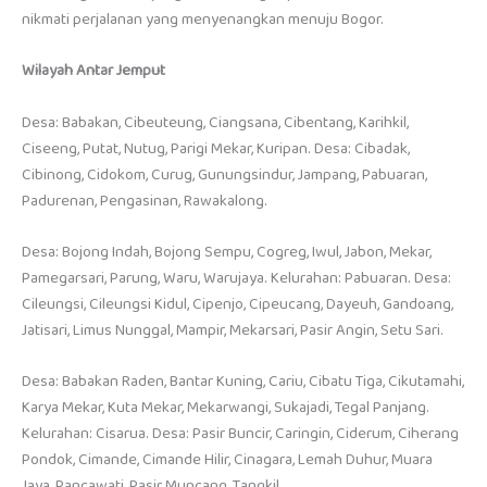
nikmati perjalanan yang menyenangkan menuju Bogor.
Wilayah Antar Jemput
Desa: Babakan, Cibeuteung, Ciangsana, Cibentang, Karihkil,
Ciseeng, Putat, Nutug, Parigi Mekar, Kuripan. Desa: Cibadak,
Cibinong, Cidokom, Curug, Gunungsindur, Jampang, Pabuaran,
Padurenan, Pengasinan, Rawakalong.
Desa: Bojong Indah, Bojong Sempu, Cogreg, Iwul, Jabon, Mekar,
Pamegarsari, Parung, Waru, Warujaya. Kelurahan: Pabuaran. Desa:
Cileungsi, Cileungsi Kidul, Cipenjo, Cipeucang, Dayeuh, Gandoang,
Jatisari, Limus Nunggal, Mampir, Mekarsari, Pasir Angin, Setu Sari.
Desa: Babakan Raden, Bantar Kuning, Cariu, Cibatu Tiga, Cikutamahi,
Karya Mekar, Kuta Mekar, Mekarwangi, Sukajadi, Tegal Panjang.
Kelurahan: Cisarua. Desa: Pasir Buncir, Caringin, Ciderum, Ciherang
Pondok, Cimande, Cimande Hilir, Cinagara, Lemah Duhur, Muara
Jaya, Pancawati, Pasir Muncang, Tangkil.