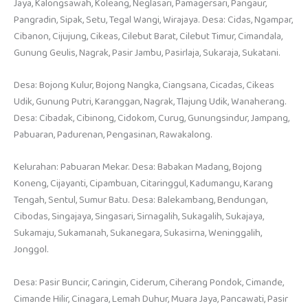
Jaya, Kalongsawah, Koleang, Neglasari, Pamagersari, Pangaur,
Pangradin, Sipak, Setu, Tegal Wangi, Wirajaya. Desa: Cidas, Ngampar,
Cibanon, Cijujung, Cikeas, Cilebut Barat, Cilebut Timur, Cimandala,
Gunung Geulis, Nagrak, Pasir Jambu, Pasirlaja, Sukaraja, Sukatani.
Desa: Bojong Kulur, Bojong Nangka, Ciangsana, Cicadas, Cikeas
Udik, Gunung Putri, Karanggan, Nagrak, Tlajung Udik, Wanaherang.
Desa: Cibadak, Cibinong, Cidokom, Curug, Gunungsindur, Jampang,
Pabuaran, Padurenan, Pengasinan, Rawakalong.
Kelurahan: Pabuaran Mekar. Desa: Babakan Madang, Bojong
Koneng, Cijayanti, Cipambuan, Citaringgul, Kadumangu, Karang
Tengah, Sentul, Sumur Batu. Desa: Balekambang, Bendungan,
Cibodas, Singajaya, Singasari, Sirnagalih, Sukagalih, Sukajaya,
Sukamaju, Sukamanah, Sukanegara, Sukasirna, Weninggalih,
Jonggol.
Desa: Pasir Buncir, Caringin, Ciderum, Ciherang Pondok, Cimande,
Cimande Hilir, Cinagara, Lemah Duhur, Muara Jaya, Pancawati, Pasir