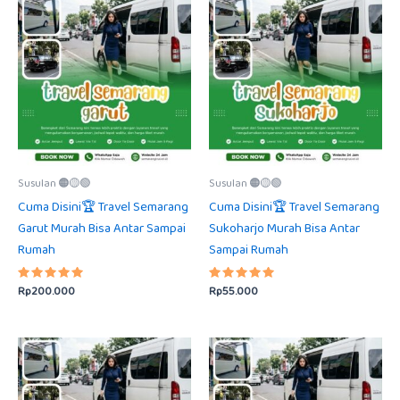
Susulan 🟠🟡🟢
Susulan 🟠🟡🟢
Cuma Disini🏆 Travel Semarang
Cuma Disini🏆 Travel Semarang
Garut Murah Bisa Antar Sampai
Sukoharjo Murah Bisa Antar
Rumah
Sampai Rumah
Rp
200.000
Rp
55.000
Dinilai
Dinilai
5.00
5.00
dari 5
dari 5