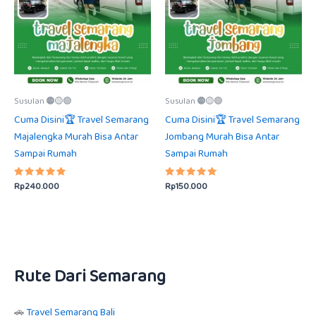
Susulan 🟠🟡🟢
Susulan 🟠🟡🟢
Cuma Disini🏆 Travel Semarang
Cuma Disini🏆 Travel Semarang
Majalengka Murah Bisa Antar
Jombang Murah Bisa Antar
Sampai Rumah
Sampai Rumah
Rp
240.000
Rp
150.000
Dinilai
Dinilai
5.00
5.00
dari 5
dari 5
Rute Dari Semarang
🚗
Travel Semarang Bali