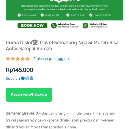
Cuma Disini🏆 Travel Semarang Ngawi Murah Bisa
Antar Sampai Rumah
(
2
ulasan pelanggan)
Peringkat
1
Rp
145.000
5.00
dari
5
berdasarkan
Susulan 🟠🟡🟢
penilaian
pelanggan
Pesan via WhatsApp
SemarangTravel.id
– Banyak orang kini mulai beralih ke layanan
travel semarang ngawi karena dinilai lebih praktis dan nyaman
dibandingkan moda transportasi lainnya.