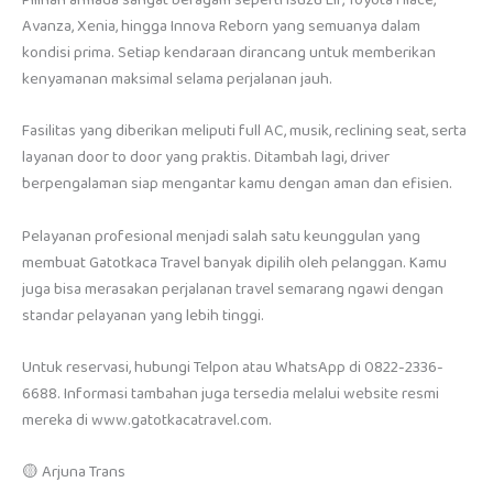
Pilihan armada sangat beragam seperti Isuzu Elf, Toyota Hiace,
Avanza, Xenia, hingga Innova Reborn yang semuanya dalam
kondisi prima. Setiap kendaraan dirancang untuk memberikan
kenyamanan maksimal selama perjalanan jauh.
Fasilitas yang diberikan meliputi full AC, musik, reclining seat, serta
layanan door to door yang praktis. Ditambah lagi, driver
berpengalaman siap mengantar kamu dengan aman dan efisien.
Pelayanan profesional menjadi salah satu keunggulan yang
membuat Gatotkaca Travel banyak dipilih oleh pelanggan. Kamu
juga bisa merasakan perjalanan travel semarang ngawi dengan
standar pelayanan yang lebih tinggi.
Untuk reservasi, hubungi Telpon atau WhatsApp di 0822-2336-
6688. Informasi tambahan juga tersedia melalui website resmi
mereka di www.gatotkacatravel.com.
🟡 Arjuna Trans