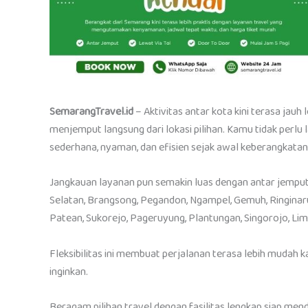
SemarangTravel.id
– Aktivitas antar kota kini terasa jauh
menjemput langsung dari lokasi pilihan. Kamu tidak perlu
sederhana, nyaman, dan efisien sejak awal keberangkatan
Jangkauan layanan pun semakin luas dengan antar jemput
Selatan, Brangsong, Pegandon, Ngampel, Gemuh, Ringinarum
Patean, Sukorejo, Pageruyung, Plantungan, Singorojo, Lim
Fleksibilitas ini membuat perjalanan terasa lebih mudah 
inginkan.
Beragam pilihan travel dengan fasilitas lengkap siap me