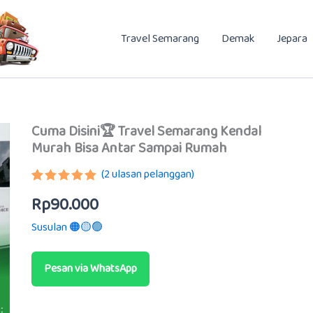
Travel Semarang
Demak
Jepara
Cuma Disini🏆 Travel Semarang Kendal
Murah Bisa Antar Sampai Rumah
(
2
ulasan pelanggan)
Peringkat
1
Rp
90.000
5.00
dari 5
berdasarkan
Susulan 🟠🟡🟢
penilaian
pelanggan
Pesan via WhatsApp