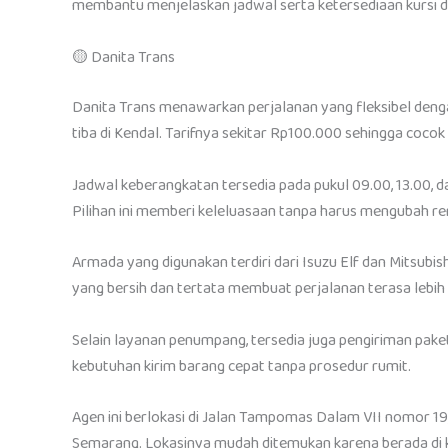
membantu menjelaskan jadwal serta ketersediaan kursi d
🟡 Danita Trans
Danita Trans menawarkan perjalanan yang fleksibel de
tiba di Kendal. Tarifnya sekitar Rp100.000 sehingga coco
Jadwal keberangkatan tersedia pada pukul 09.00, 13.00, d
Pilihan ini memberi keleluasaan tanpa harus mengubah re
Armada yang digunakan terdiri dari Isuzu Elf dan Mitsubish
yang bersih dan tertata membuat perjalanan terasa lebih
Selain layanan penumpang, tersedia juga pengiriman paket
kebutuhan kirim barang cepat tanpa prosedur rumit.
Agen ini berlokasi di Jalan Tampomas Dalam VII nomor 
Semarang. Lokasinya mudah ditemukan karena berada di 