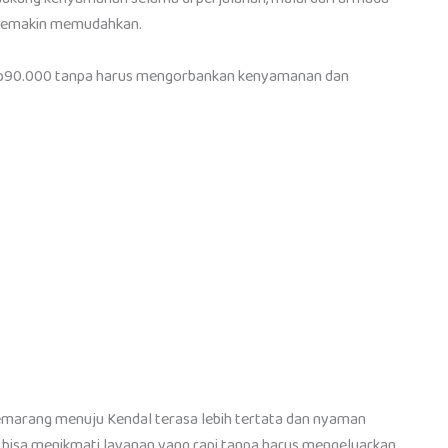
ng semakin memudahkan.
i Rp90.000 tanpa harus mengorbankan kenyamanan dan
emarang menuju Kendal terasa lebih tertata dan nyaman
h bisa menikmati layanan yang rapi tanpa harus mengeluarkan