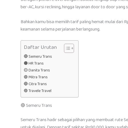
ber-AC, kursi reclining, hingga layanan door to door ya
Bahkan kamu bisa memilih tarif paling hemat mulai dar
keamanan selama perjalanan berlangsung.
Daftar Urutan
🔴 Semeru Trans
🟠 HR Trans
🟡 Danita Trans
🟢 Mitra Trans
🔵 Citra Trans
🟣 Travele Travel
🔴 Semeru Trans
Semeru Trans hadir sebagai pilihan yang membuat rute S
untuk dijalani. Dengan tarif sekitar Rp90.000, kamu suda