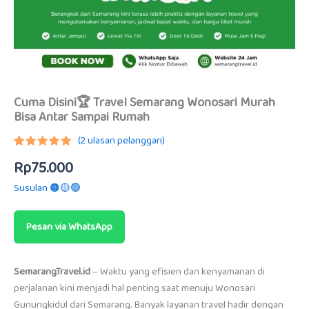
Cuma Disini🏆 Travel Semarang Wonosari Murah
Bisa Antar Sampai Rumah
(
2
ulasan pelanggan)
Peringkat
1
Rp
75.000
5.00
dari
5
berdasarkan
Susulan 🟠🟡🟢
penilaian
pelanggan
Pesan via WhatsApp
SemarangTravel.id
– Waktu yang efisien dan kenyamanan di
perjalanan kini menjadi hal penting saat menuju Wonosari
Gunungkidul dari Semarang. Banyak layanan travel hadir dengan