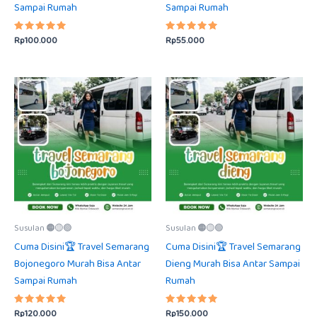
Sampai Rumah
Sampai Rumah
Rp
100.000
Rp
55.000
Dinilai
Dinilai
5.00
5.00
dari 5
dari 5
Susulan 🟠🟡🟢
Susulan 🟠🟡🟢
Cuma Disini🏆 Travel Semarang
Cuma Disini🏆 Travel Semarang
Bojonegoro Murah Bisa Antar
Dieng Murah Bisa Antar Sampai
Sampai Rumah
Rumah
Rp
120.000
Rp
150.000
Dinilai
Dinilai