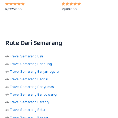
Rp
225.000
Rp
110.000
Dinilai
Dinilai
5.00
5.00
dari 5
dari 5
Rute Dari Semarang
🚗
Travel Semarang Bali
🚗
Travel Semarang Bandung
🚗
Travel Semarang Banjarnegara
🚗
Travel Semarang Bantul
🚗
Travel Semarang Banyumas
🚗
Travel Semarang Banyuwangi
🚗
Travel Semarang Batang
🚗
Travel Semarang Batu
🚗
Travel Semarang Bekasi