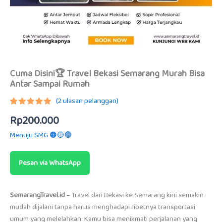
Cuma Disini🏆 Travel Bekasi Semarang Murah Bisa
Antar Sampai Rumah
(
2
ulasan pelanggan)
Peringkat
1
Rp
200.000
5.00
dari
5
berdasarkan
Menuju SMG 🟠🟡🟢
penilaian
pelanggan
Pesan via WhatsApp
SemarangTravel.id
– Travel dari Bekasi ke Semarang kini semakin
mudah dijalani tanpa harus menghadapi ribetnya transportasi
umum yang melelahkan. Kamu bisa menikmati perjalanan yang