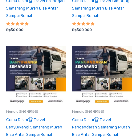
Cuma Disini🏆 Travel Grobogan
Cuma Disini🏆 Travel Lampung
Semarang Murah Bisa Antar
Semarang Murah Bisa Antar
Sampai Rumah
Sampai Rumah
Rp
50.000
Rp
500.000
Dinilai
Dinilai
5.00
5.00
dari 5
dari 5
Menuju SMG 🟠🟡🟢
Menuju SMG 🟠🟡🟢
Cuma Disini🏆 Travel
Cuma Disini🏆 Travel
Banyuwangi Semarang Murah
Pangandaran Semarang Murah
Bisa Antar Sampai Rumah
Bisa Antar Sampai Rumah