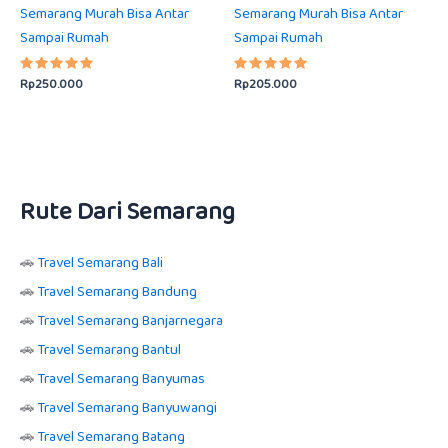
Semarang Murah Bisa Antar
Semarang Murah Bisa Antar
Sampai Rumah
Sampai Rumah
Rp
250.000
Rp
205.000
Dinilai
Dinilai
5.00
5.00
dari 5
dari 5
Rute Dari Semarang
🚗
Travel Semarang Bali
🚗
Travel Semarang Bandung
🚗
Travel Semarang Banjarnegara
🚗
Travel Semarang Bantul
🚗
Travel Semarang Banyumas
🚗
Travel Semarang Banyuwangi
🚗
Travel Semarang Batang