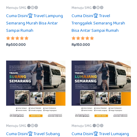
Menuju SMG 🟠🟡🟢
Menuju SMG 🟠🟡🟢
Cuma Disini🏆 Travel Lampung
Cuma Disini🏆 Travel
Semarang Murah Bisa Antar
Trenggalek Semarang Murah
Sampai Rumah
Bisa Antar Sampai Rumah
Rp
500.000
Rp
150.000
Dinilai
Dinilai
5.00
5.00
dari 5
dari 5
Menuju SMG 🟠🟡🟢
Menuju SMG 🟠🟡🟢
Cuma Disini🏆 Travel Subang
Cuma Disini🏆 Travel Lumajang