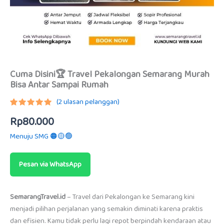
Cuma Disini🏆 Travel Pekalongan Semarang Murah
Bisa Antar Sampai Rumah
(
2
ulasan pelanggan)
Peringkat
1
Rp
80.000
5.00
dari
5
berdasarkan
Menuju SMG 🟠🟡🟢
penilaian
pelanggan
Pesan via WhatsApp
SemarangTravel.id
– Travel dari Pekalongan ke Semarang kini
menjadi pilihan perjalanan yang semakin diminati karena praktis
dan efisien. Kamu tidak perlu lagi repot berpindah kendaraan atau