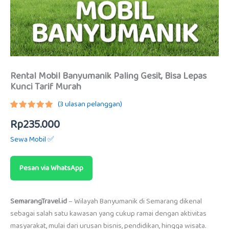
Rental Mobil Banyumanik Paling Gesit, Bisa Lepas
Kunci Tarif Murah
(
3
ulasan pelanggan)
Peringkat
3
Rp
235.000
5.00
dari
5
berdasarkan
Sewa Mobil ✅
penilaian
pelanggan
Pesan via WhatsApp
SemarangTravel.id
– Wilayah Banyumanik di Semarang dikenal
sebagai salah satu kawasan yang cukup ramai dengan aktivitas
masyarakat, mulai dari urusan bisnis, pendidikan, hingga wisata.