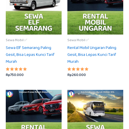
Sewa Mobil ✅
Sewa Mobil ✅
Sewa Elf Semarang Paling
Rental Mobil Ungaran Paling
Gesit, Bisa Lepas Kunci Tarif
Gesit, Bisa Lepas Kunci Tarif
Murah
Murah
Rp
750.000
Rp
260.000
Dinilai
Dinilai
5.00
5.00
dari 5
dari 5