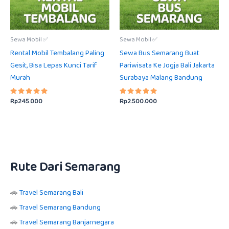
Sewa Mobil ✅
Sewa Mobil ✅
Rental Mobil Tembalang Paling
Sewa Bus Semarang Buat
Gesit, Bisa Lepas Kunci Tarif
Pariwisata Ke Jogja Bali Jakarta
Murah
Surabaya Malang Bandung
Rp
245.000
Rp
2.500.000
Dinilai
Dinilai
5.00
5.00
dari 5
dari 5
Rute Dari Semarang
🚗
Travel Semarang Bali
🚗
Travel Semarang Bandung
🚗
Travel Semarang Banjarnegara