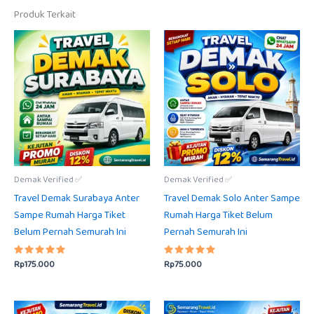
Produk Terkait
Demak Verified ✅
Demak Verified ✅
Travel Demak Surabaya Anter
Travel Demak Solo Anter Sampe
Sampe Rumah Harga Tiket
Rumah Harga Tiket Belum
Belum Pernah Semurah Ini
Pernah Semurah Ini
Rp
175.000
Rp
75.000
Dinilai
Dinilai
5.00
5.00
dari 5
dari 5