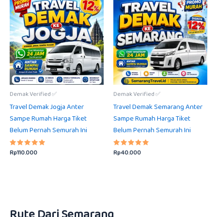
Demak Verified ✅
Demak Verified ✅
Travel Demak Jogja Anter
Travel Demak Semarang Anter
Sampe Rumah Harga Tiket
Sampe Rumah Harga Tiket
Belum Pernah Semurah Ini
Belum Pernah Semurah Ini
Rp
110.000
Rp
40.000
Dinilai
Dinilai
5.00
5.00
dari 5
dari 5
Rute Dari Semarang