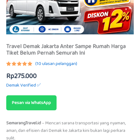
Travel Demak Jakarta Anter Sampe Rumah Harga
Tiket Belum Pernah Semurah Ini
(
10
ulasan pelanggan)
Peringkat
9
Rp
275.000
5.00
dari
5
berdasarkan
Demak Verified ✅
penilaian
pelanggan
Pesan via WhatsApp
SemarangTravel.id
– Mencari sarana transportasi yang nyaman,
aman, dan efisien dari Demak ke Jakarta kini bukan lagi perkara
sulit.