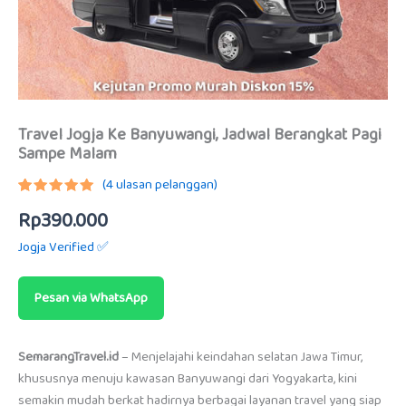
Travel Jogja Ke Banyuwangi, Jadwal Berangkat Pagi
Sampe Malam
(
4
ulasan pelanggan)
Peringkat
3
Rp
390.000
5.00
dari
5
berdasarkan
Jogja Verified ✅
penilaian
pelanggan
Pesan via WhatsApp
SemarangTravel.id
– Menjelajahi keindahan selatan Jawa Timur,
khususnya menuju kawasan Banyuwangi dari Yogyakarta, kini
semakin mudah berkat hadirnya berbagai layanan travel yang siap