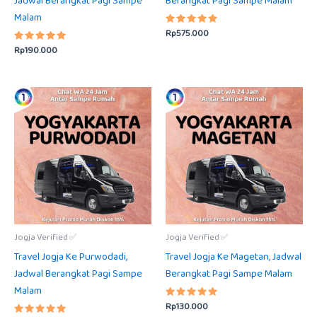
Jadwal Berangkat Pagi Sampe
Berangkat Pagi Sampe Malam
Malam
Rp
575.000
Dinilai
5.00
Rp
190.000
Dinilai
dari 5
5.00
dari 5
Jogja Verified ✅
Jogja Verified ✅
Travel Jogja Ke Purwodadi,
Travel Jogja Ke Magetan, Jadwal
Jadwal Berangkat Pagi Sampe
Berangkat Pagi Sampe Malam
Malam
Rp
130.000
Dinilai
5.00