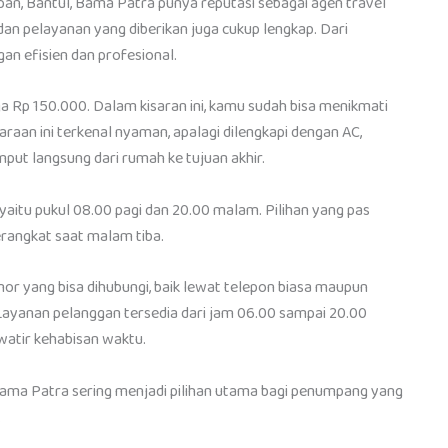
an, Bantul, Bama Patra punya reputasi sebagai agen travel
an pelayanan yang diberikan juga cukup lengkap. Dari
n efisien dan profesional.
a Rp 150.000. Dalam kisaran ini, kamu sudah bisa menikmati
araan ini terkenal nyaman, apalagi dilengkapi dengan AC,
emput langsung dari rumah ke tujuan akhir.
 yaitu pukul 08.00 pagi dan 20.00 malam. Pilihan yang pas
rangkat saat malam tiba.
r yang bisa dihubungi, baik lewat telepon biasa maupun
yanan pelanggan tersedia dari jam 06.00 sampai 20.00
awatir kehabisan waktu.
a Patra sering menjadi pilihan utama bagi penumpang yang
.