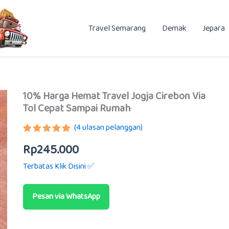
Travel Semarang
Demak
Jepara
10% Harga Hemat Travel Jogja Cirebon Via
Tol Cepat Sampai Rumah
(
4
ulasan pelanggan)
Peringkat
3
Rp
245.000
5.00
dari 5
berdasarkan
Terbatas Klik Disini ✅
penilaian
pelanggan
Pesan via WhatsApp