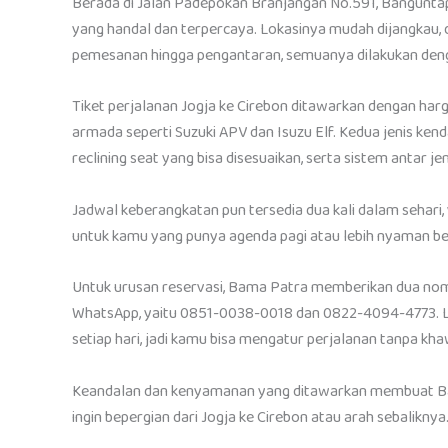
Berada di Jalan Padepokan Branjangan No.591, Banguntap
yang handal dan terpercaya. Lokasinya mudah dijangkau, d
pemesanan hingga pengantaran, semuanya dilakukan denga
Tiket perjalanan Jogja ke Cirebon ditawarkan dengan harg
armada seperti Suzuki APV dan Isuzu Elf. Kedua jenis kend
reclining seat yang bisa disesuaikan, serta sistem antar j
Jadwal keberangkatan pun tersedia dua kali dalam sehari,
untuk kamu yang punya agenda pagi atau lebih nyaman be
Untuk urusan reservasi, Bama Patra memberikan dua nomo
WhatsApp, yaitu 0851-0038-0018 dan 0822-4094-4773. La
setiap hari, jadi kamu bisa mengatur perjalanan tanpa kh
Keandalan dan kenyamanan yang ditawarkan membuat Bam
ingin bepergian dari Jogja ke Cirebon atau arah sebaliknya