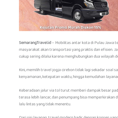
SemarangTravel.id
– Mobilitas antar kota di Pulau Jawa 
masyarakat akan transportasi yang praktis dan efisien. J
cukup sering dilalui karena menghubungkan dua wilayah d
Kini, memilih travel jogja cirebon tidak lagi sekadar so
kenyamanan, ketepatan waktu, hingga kemudahan layanan 
Keberadaan jalur via tol turut memberi dampak besar pada 
terasa lebih lancar, dan penumpang bisa memperkirakan d
lalu lintas yang tidak menentu.
Dari sisi layanan, travel modern hadir dengan konsep y