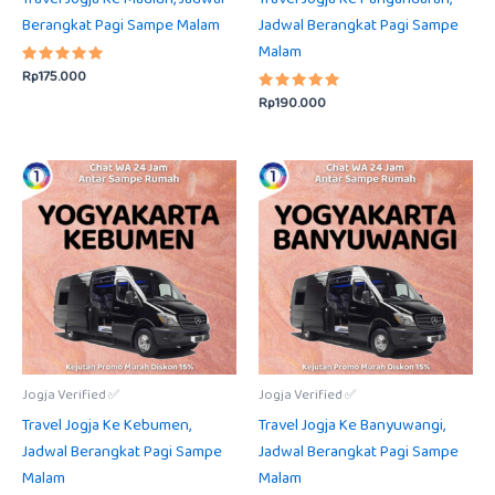
Berangkat Pagi Sampe Malam
Jadwal Berangkat Pagi Sampe
Malam
Rp
175.000
Dinilai
5.00
Rp
190.000
dari 5
Dinilai
5.00
dari 5
Jogja Verified ✅
Jogja Verified ✅
Travel Jogja Ke Kebumen,
Travel Jogja Ke Banyuwangi,
Jadwal Berangkat Pagi Sampe
Jadwal Berangkat Pagi Sampe
Malam
Malam