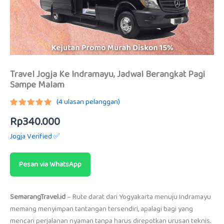
Travel Jogja Ke Indramayu, Jadwal Berangkat Pagi
Sampe Malam
(
4
ulasan pelanggan)
Peringkat
3
Rp
340.000
5.00
dari
5
berdasarkan
Jogja Verified ✅
penilaian
pelanggan
Pesan via WhatsApp
SemarangTravel.id
– Rute darat dari Yogyakarta menuju Indramayu
memang menyimpan tantangan tersendiri, apalagi bagi yang
mencari perjalanan nyaman tanpa harus direpotkan urusan teknis.