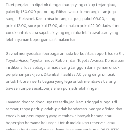
Tiket perjalanan dipatok dengan harga yang cukup terjangkau,
yakni Rp150.000 per orang. Pilihan waktu keberangkatan juga
sangat fleksibel. Kamu bisa berangkat pagi pukul 09.00, siang
pukul 12.00, sore pukul 17.00, atau malam pukul 22.00. Jadwal ini
cocok untuk siapa saja, baik yang ingin tiba lebih awal atau yang
lebih nyaman bepergian saat malam hari.
Gavriel menyediakan berbagai armada berkualitas seperti Isuzu Elf,
Toyota Hiace, Toyota Innova Reborn, dan Toyota Avanza. Kendaraan
ini dikenal luas sebagai armada yang tangguh dan nyaman untuk
perjalanan jarak jauh. Ditambah fasilitas AC yang dingin, musik
untuk hiburan, serta bagasi yang lega untuk membawa barang
bawaan tanpa sesak, perjalanan pun jadi lebih ringan.
Layanan door to door juga tersedia, jadi kamu tinggal tunggu di
tempat, tanpa perlu pindah-pindah kendaraan. Sangat efisien dan
cocok buat penumpang yang membawa banyak barang atau
bepergian bersama keluarga. Untuk melakukan reservasi atau
sekadar bertanya informasi, kamu bisa menghubungi 0813-8739-