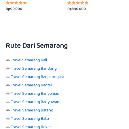
Rp
90.000
Rp
390.000
Dinilai
Dinilai
5.00
5.00
dari 5
dari 5
Rute Dari Semarang
🚗
Travel Semarang Bali
🚗
Travel Semarang Bandung
🚗
Travel Semarang Banjarnegara
🚗
Travel Semarang Bantul
🚗
Travel Semarang Banyumas
🚗
Travel Semarang Banyuwangi
🚗
Travel Semarang Batang
🚗
Travel Semarang Batu
🚗
Travel Semarang Bekasi