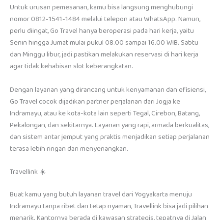
Untuk urusan pemesanan, kamu bisa langsung menghubungi
nomor 0812-1541-1484 melalui telepon atau WhatsApp. Namun,
perlu diingat, Go Travel hanya beroperasi pada hari kerja, yaitu
Senin hingga Jumat mulai pukul 08.00 sampai 16.00 WIB. Sabtu
dan Minggu libur, jadi pastikan melakukan reservasi di hari kerja
agar tidak kehabisan slot keberangkatan.
Dengan layanan yang dirancang untuk kenyamanan dan efisiensi,
Go Travel cocok dijadikan partner perjalanan dari Jogja ke
Indramayu, atau ke kota-kota lain seperti Tegal, Cirebon, Batang,
Pekalongan, dan sekitarnya. Layanan yang rapi, armada berkualitas,
dan sistem antar jemput yang praktis menjadikan setiap perjalanan
terasa lebih ringan dan menyenangkan.
Travellink ☀️
Buat kamu yang butuh layanan travel dari Yogyakarta menuju
Indramayu tanpa ribet dan tetap nyaman, Travellink bisa jadi pilihan
menarik. Kantornya berada di kawasan strategis, tepatnya di Jalan