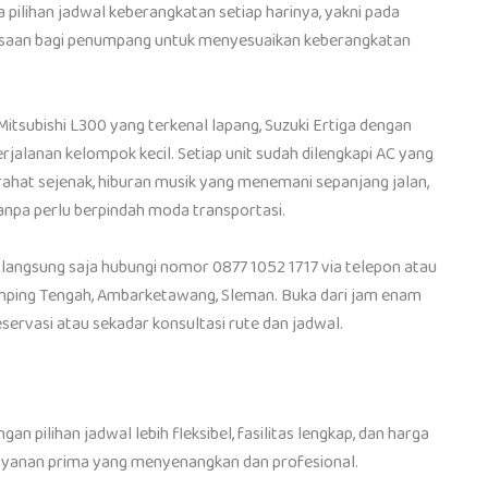
pilihan jadwal keberangkatan setiap harinya, yakni pada
eluasaan bagi penumpang untuk menyesuaikan keberangkatan
Mitsubishi L300 yang terkenal lapang, Suzuki Ertiga dengan
jalanan kelompok kecil. Setiap unit sudah dilengkapi AC yang
irahat sejenak, hiburan musik yang menemani sepanjang jalan,
npa perlu berpindah moda transportasi.
langsung saja hubungi nomor 0877 1052 1717 via telepon atau
mping Tengah, Ambarketawang, Sleman. Buka dari jam enam
eservasi atau sekadar konsultasi rute dan jadwal.
n pilihan jadwal lebih fleksibel, fasilitas lengkap, dan harga
elayanan prima yang menyenangkan dan profesional.