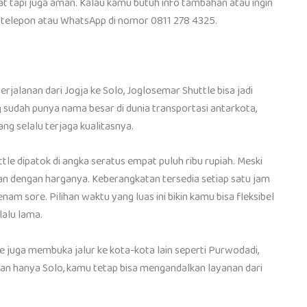
t tapi juga aman. Kalau kamu butuh info tambahan atau ingin
t telepon atau WhatsApp di nomor 0811 278 4325.
rjalanan dari Jogja ke Solo, Joglosemar Shuttle bisa jadi
 sudah punya nama besar di dunia transportasi antarkota,
g selalu terjaga kualitasnya.
tle dipatok di angka seratus empat puluh ribu rupiah. Meski
padan dengan harganya. Keberangkatan tersedia setiap satu jam
enam sore. Pilihan waktu yang luas ini bikin kamu bisa fleksibel
lalu lama.
e juga membuka jalur ke kota-kota lain seperti Purwodadi,
ukan hanya Solo, kamu tetap bisa mengandalkan layanan dari