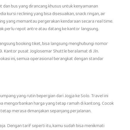
et dan bus yang dirancang khusus untuk kenyamanan
kursi reclining yang bisa disesuaikan, snack ringan, air
racking yang memantau pergerakan kendaraan secara real time.
dak perlu repot antre atau datang ke kantor langsung.
 langsung booking tiket, bisa langsung menghubungi nomor
. Kantor pusat Joglosemar Shuttle beralamat di Jln.
 lokasi ini, semua operasional berangkat dengan standar
mpang yang rutin bepergian dari Jogja ke Solo. Travel ini
a mengorbankan harga yang tetap ramah di kantong. Cocok
i tetap merasa dimanjakan sepanjang perjalanan.
aja. Dengan tarif seperti itu, kamu sudah bisa menikmati