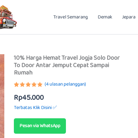
Travel Semarang
Demak
Jepara
10% Harga Hemat Travel Jogja Solo Door
To Door Antar Jemput Cepat Sampai
Rumah
(
4
ulasan pelanggan)
Peringkat
3
Rp
45.000
5.00
dari 5
berdasarkan
Terbatas Klik Disini ✅
penilaian
pelanggan
Pesan via WhatsApp