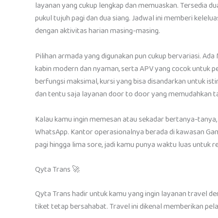
layanan yang cukup lengkap dan memuaskan. Tersedia dua 
pukul tujuh pagi dan dua siang. Jadwal ini memberi kel
dengan aktivitas harian masing-masing.
Pilihan armada yang digunakan pun cukup bervariasi. Ada 
kabin modern dan nyaman, serta APV yang cocok untuk per
berfungsi maksimal, kursi yang bisa disandarkan untuk ist
dan tentu saja layanan door to door yang memudahkan ta
Kalau kamu ingin memesan atau sekadar bertanya-tanya, 
WhatsApp. Kantor operasionalnya berada di kawasan Ga
pagi hingga lima sore, jadi kamu punya waktu luas untuk r
Qyta Trans 🚀
Qyta Trans hadir untuk kamu yang ingin layanan travel denga
tiket tetap bersahabat. Travel ini dikenal memberikan p