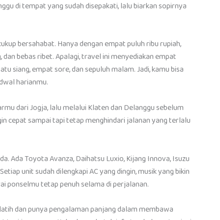
unggu di tempat yang sudah disepakati, lalu biarkan sopirnya
 cukup bersahabat. Hanya dengan empat puluh ribu rupiah,
dan bebas ribet. Apalagi, travel ini menyediakan empat
satu siang, empat sore, dan sepuluh malam. Jadi, kamu bisa
adwal harianmu.
rmu dari Jogja, lalu melalui Klaten dan Delanggu sebelum
gin cepat sampai tapi tetap menghindari jalanan yang terlalu
ada. Ada Toyota Avanza, Daihatsu Luxio, Kijang Innova, Isuzu
etiap unit sudah dilengkapi AC yang dingin, musik yang bikin
rai ponselmu tetap penuh selama di perjalanan.
erlatih dan punya pengalaman panjang dalam membawa