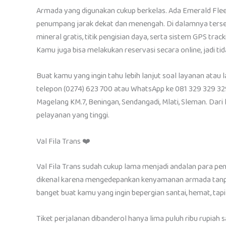
Armada yang digunakan cukup berkelas. Ada Emerald Fle
penumpang jarak dekat dan menengah. Di dalamnya tersedia 
mineral gratis, titik pengisian daya, serta sistem GPS t
Kamu juga bisa melakukan reservasi secara online, jadi ti
Buat kamu yang ingin tahu lebih lanjut soal layanan atau
telepon (0274) 623 700 atau WhatsApp ke 081 329 329 329
Magelang KM.7, Beningan, Sendangadi, Mlati, Sleman. Dari
pelayanan yang tinggi.
Val Fila Trans ❤️
Val Fila Trans sudah cukup lama menjadi andalan para penu
dikenal karena mengedepankan kenyamanan armada tanp
banget buat kamu yang ingin bepergian santai, hemat, tap
Tiket perjalanan dibanderol hanya lima puluh ribu rupiah s