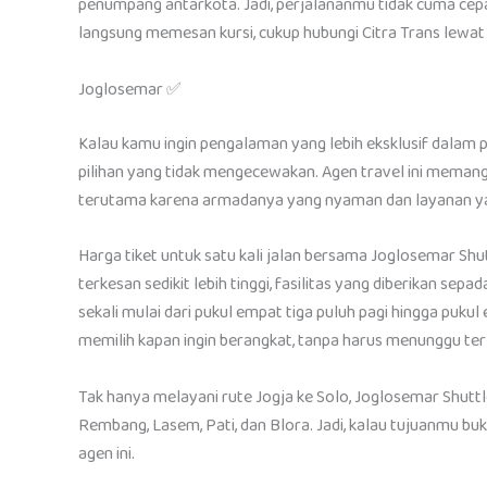
penumpang antarkota. Jadi, perjalananmu tidak cuma cepa
langsung memesan kursi, cukup hubungi Citra Trans lewa
Joglosemar ✅
Kalau kamu ingin pengalaman yang lebih eksklusif dalam pe
pilihan yang tidak mengecewakan. Agen travel ini memang
terutama karena armadanya yang nyaman dan layanan yan
Harga tiket untuk satu kali jalan bersama Joglosemar Shut
terkesan sedikit lebih tinggi, fasilitas yang diberikan se
sekali mulai dari pukul empat tiga puluh pagi hingga pukul 
memilih kapan ingin berangkat, tanpa harus menunggu ter
Tak hanya melayani rute Jogja ke Solo, Joglosemar Shuttl
Rembang, Lasem, Pati, dan Blora. Jadi, kalau tujuanmu b
agen ini.