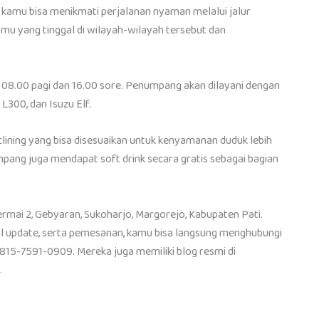
 kamu bisa menikmati perjalanan nyaman melalui jalur
kamu yang tinggal di wilayah-wilayah tersebut dan
ul 08.00 pagi dan 16.00 sore. Penumpang akan dilayani dengan
 L300, dan Isuzu Elf.
clining yang bisa disesuaikan untuk kenyamanan duduk lebih
umpang juga mendapat soft drink secara gratis sebagai bagian
ermai 2, Gebyaran, Sukoharjo, Margorejo, Kabupaten Pati.
wal update, serta pemesanan, kamu bisa langsung menghubungi
15-7591-0909. Mereka juga memiliki blog resmi di
.