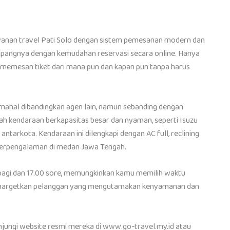
layanan travel Pati Solo dengan sistem pemesanan modern dan
mpangnya dengan kemudahan reservasi secara online. Hanya
emesan tiket dari mana pun dan kapan pun tanpa harus
 mahal dibandingkan agen lain, namun sebanding dengan
h kendaraan berkapasitas besar dan nyaman, seperti Isuzu
ntarkota. Kendaraan ini dilengkapi dengan AC full, reclining
 berpengalaman di medan Jawa Tengah.
0 pagi dan 17.00 sore, memungkinkan kamu memilih waktu
menargetkan pelanggan yang mengutamakan kenyamanan dan
unjungi website resmi mereka di www.go-travel.my.id atau