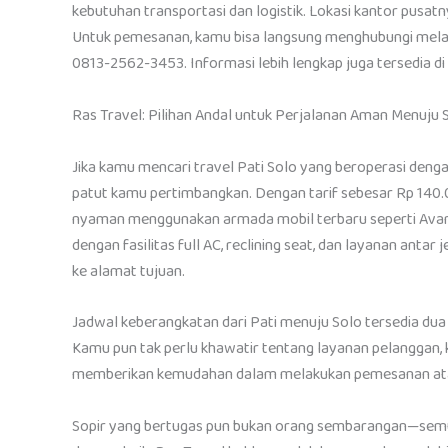
kebutuhan transportasi dan logistik. Lokasi kantor pusatn
Untuk pemesanan, kamu bisa langsung menghubungi mela
0813-2562-3453. Informasi lebih lengkap juga tersedia di
Ras Travel: Pilihan Andal untuk Perjalanan Aman Menuju 
Jika kamu mencari travel Pati Solo yang beroperasi denga
patut kamu pertimbangkan. Dengan tarif sebesar Rp 140
nyaman menggunakan armada mobil terbaru seperti Avanza
dengan fasilitas full AC, reclining seat, dan layanan an
ke alamat tujuan.
Jadwal keberangkatan dari Pati menuju Solo tersedia dua k
Kamu pun tak perlu khawatir tentang layanan pelanggan, 
memberikan kemudahan dalam melakukan pemesanan atau 
Sopir yang bertugas pun bukan orang sembarangan—sem