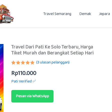
Travel Semarang
Demak
Jepara
Travel Dari Pati Ke Solo Terbaru, Harga
Tiket Murah dan Berangkat Setiap Hari
(
3
ulasan pelanggan)
Peringkat
2
Rp
110.000
5.00
dari 5
berdasarkan
Pati Verified ✅
penilaian
pelanggan
Pesan via WhatsApp