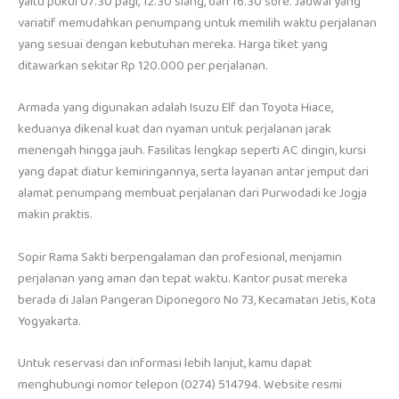
yaitu pukul 07.30 pagi, 12.30 siang, dan 16.30 sore. Jadwal yang
variatif memudahkan penumpang untuk memilih waktu perjalanan
yang sesuai dengan kebutuhan mereka. Harga tiket yang
ditawarkan sekitar Rp 120.000 per perjalanan.
Armada yang digunakan adalah Isuzu Elf dan Toyota Hiace,
keduanya dikenal kuat dan nyaman untuk perjalanan jarak
menengah hingga jauh. Fasilitas lengkap seperti AC dingin, kursi
yang dapat diatur kemiringannya, serta layanan antar jemput dari
alamat penumpang membuat perjalanan dari Purwodadi ke Jogja
makin praktis.
Sopir Rama Sakti berpengalaman dan profesional, menjamin
perjalanan yang aman dan tepat waktu. Kantor pusat mereka
berada di Jalan Pangeran Diponegoro No 73, Kecamatan Jetis, Kota
Yogyakarta.
Untuk reservasi dan informasi lebih lanjut, kamu dapat
menghubungi nomor telepon (0274) 514794. Website resmi