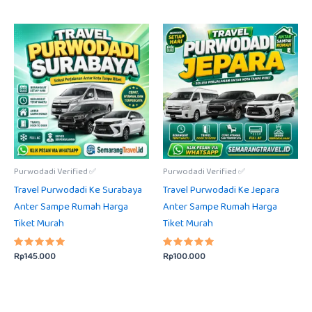
dari 5
dari 5
Purwodadi Verified ✅
Purwodadi Verified ✅
Travel Purwodadi Ke Surabaya
Travel Purwodadi Ke Jepara
Anter Sampe Rumah Harga
Anter Sampe Rumah Harga
Tiket Murah
Tiket Murah
Rp
145.000
Rp
100.000
Dinilai
Dinilai
5.00
5.00
dari 5
dari 5