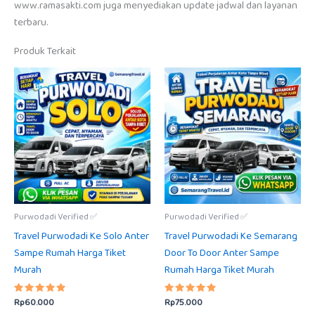
www.ramasakti.com juga menyediakan update jadwal dan layanan
terbaru.
Produk Terkait
Purwodadi Verified ✅
Purwodadi Verified ✅
Travel Purwodadi Ke Solo Anter
Travel Purwodadi Ke Semarang
Sampe Rumah Harga Tiket
Door To Door Anter Sampe
Murah
Rumah Harga Tiket Murah
Rp
60.000
Rp
75.000
Dinilai
Dinilai
5.00
5.00