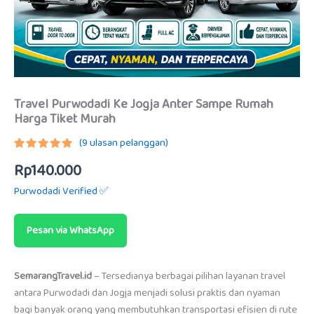
Travel Purwodadi Ke Jogja Anter Sampe Rumah
Harga Tiket Murah
(
9
ulasan pelanggan)
Peringkat
9
Rp
140.000
5.00
dari
5
berdasarkan
Purwodadi Verified ✅
penilaian
pelanggan
Pesan via WhatsApp
SemarangTravel.id
– Tersedianya berbagai pilihan layanan travel
antara Purwodadi dan Jogja menjadi solusi praktis dan nyaman
bagi banyak orang yang membutuhkan transportasi efisien di rute