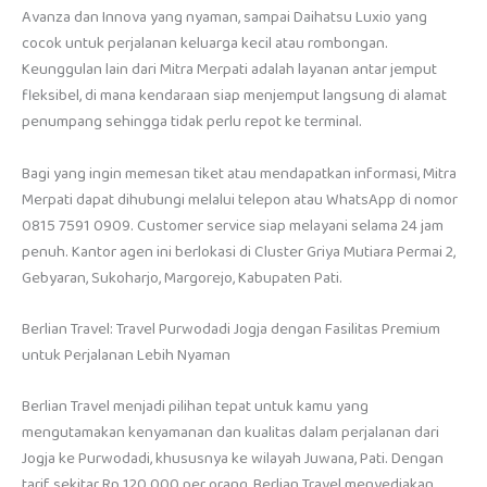
Avanza dan Innova yang nyaman, sampai Daihatsu Luxio yang
cocok untuk perjalanan keluarga kecil atau rombongan.
Keunggulan lain dari Mitra Merpati adalah layanan antar jemput
fleksibel, di mana kendaraan siap menjemput langsung di alamat
penumpang sehingga tidak perlu repot ke terminal.
Bagi yang ingin memesan tiket atau mendapatkan informasi, Mitra
Merpati dapat dihubungi melalui telepon atau WhatsApp di nomor
0815 7591 0909. Customer service siap melayani selama 24 jam
penuh. Kantor agen ini berlokasi di Cluster Griya Mutiara Permai 2,
Gebyaran, Sukoharjo, Margorejo, Kabupaten Pati.
Berlian Travel: Travel Purwodadi Jogja dengan Fasilitas Premium
untuk Perjalanan Lebih Nyaman
Berlian Travel menjadi pilihan tepat untuk kamu yang
mengutamakan kenyamanan dan kualitas dalam perjalanan dari
Jogja ke Purwodadi, khususnya ke wilayah Juwana, Pati. Dengan
tarif sekitar Rp 120.000 per orang, Berlian Travel menyediakan