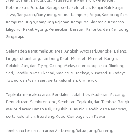
Jinengdalem, Kalibukbuk, Nagasepaha, Pemaron, Penglatan,
Petandakan, Poh, dan Seraga, serta kelurahan: Banjar Bali, Banjar
Jawa, Banyuasri, Banyuning, Astina, Kampung Anyar, Kampung Baru,
Kampung Bugis, Kampung Kajanan, Kampung Singaraja, Kendran,
Liligundi, Paket Agung, Penarukan, Beratan, Kaliuntu, dan Kampung
Singaraja.
Selemadeg Barat meliputi area: Angkah, Antosari, Bengkel, Lalang,
Linggah, Lumbung, Lumbung Kauh, Mundeh, Mundeh Kangin,
Selabih, Sari, dan Tiying Gading. Melaya mencakup area: Blimbing
Sari, Candikusuma, Ekasari, Manistutu, Melaya, Nusasari, Tukadaya,
Tuwed, dan Warnasari, serta kelurahan: Gilimanuk.
Tejakula mencakup area: Bondalem, Julah, Les, Madenan, Pacung,
Penuktukan, Sambirenteng, Sembiran, Tejakula, dan Tembok. Bangli
meliputi area: Taman Bali, Kayubihi, Bunutin, Landih, dan Pengotan,
serta kelurahan: Bebalang, Kubu, Cempaga, dan Kawan.
Jembrana terdiri dari area: Air Kuning, Batuagung, Budeng,