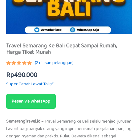
Travel Semarang Ke Bali Cepat Sampai Rumah,
Harga Tiket Murah
(
2
ulasan pelanggan)
Peringkat
2
Rp
490.000
5.00
dari
5
berdasarkan
Super Cepat Lewat Tol ✅
penilaian
pelanggan
Pesan via WhatsApp
SemarangTravel.id
– Travel Semarang ke Bali selalu menjadi jurusan
favorit bagi banyak orang yang ingin menikmati perjalanan panjang
dengan nyaman dan praktis. Pulau Dewata dikenal sebagai