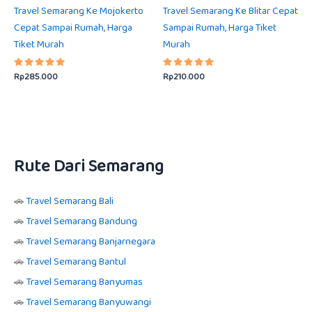
Travel Semarang Ke Mojokerto
Travel Semarang Ke Blitar Cepat
Cepat Sampai Rumah, Harga
Sampai Rumah, Harga Tiket
Tiket Murah
Murah
Rp
285.000
Rp
210.000
Dinilai
Dinilai
5.00
5.00
dari 5
dari 5
Rute Dari Semarang
🚗
Travel Semarang Bali
🚗
Travel Semarang Bandung
🚗
Travel Semarang Banjarnegara
🚗
Travel Semarang Bantul
🚗
Travel Semarang Banyumas
🚗
Travel Semarang Banyuwangi