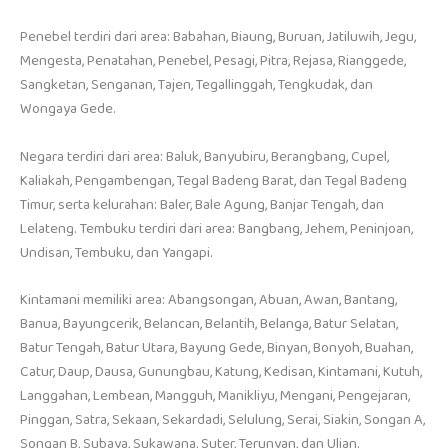
Penebel terdiri dari area: Babahan, Biaung, Buruan, Jatiluwih, Jegu,
Mengesta, Penatahan, Penebel, Pesagi, Pitra, Rejasa, Rianggede,
Sangketan, Senganan, Tajen, Tegallinggah, Tengkudak, dan
Wongaya Gede.
Negara terdiri dari area: Baluk, Banyubiru, Berangbang, Cupel,
Kaliakah, Pengambengan, Tegal Badeng Barat, dan Tegal Badeng
Timur, serta kelurahan: Baler, Bale Agung, Banjar Tengah, dan
Lelateng. Tembuku terdiri dari area: Bangbang, Jehem, Peninjoan,
Undisan, Tembuku, dan Yangapi.
Kintamani memiliki area: Abangsongan, Abuan, Awan, Bantang,
Banua, Bayungcerik, Belancan, Belantih, Belanga, Batur Selatan,
Batur Tengah, Batur Utara, Bayung Gede, Binyan, Bonyoh, Buahan,
Catur, Daup, Dausa, Gunungbau, Katung, Kedisan, Kintamani, Kutuh,
Langgahan, Lembean, Mangguh, Manikliyu, Mengani, Pengejaran,
Pinggan, Satra, Sekaan, Sekardadi, Selulung, Serai, Siakin, Songan A,
Songan B, Subaya, Sukawana, Suter, Terunyan, dan Ulian.