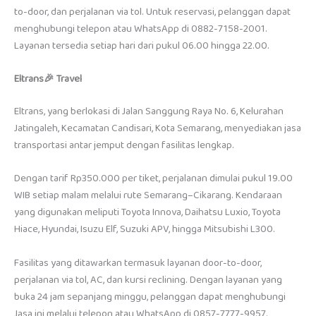
to-door, dan perjalanan via tol. Untuk reservasi, pelanggan dapat
menghubungi telepon atau WhatsApp di 0882-7158-2001.
Layanan tersedia setiap hari dari pukul 06.00 hingga 22.00.
Eltrans🎉
Travel
Eltrans, yang berlokasi di Jalan Sanggung Raya No. 6, Kelurahan
Jatingaleh, Kecamatan Candisari, Kota Semarang, menyediakan jasa
transportasi antar jemput dengan fasilitas lengkap.
Dengan tarif Rp350.000 per tiket, perjalanan dimulai pukul 19.00
WIB setiap malam melalui rute Semarang–Cikarang. Kendaraan
yang digunakan meliputi Toyota Innova, Daihatsu Luxio, Toyota
Hiace, Hyundai, Isuzu Elf, Suzuki APV, hingga Mitsubishi L300.
Fasilitas yang ditawarkan termasuk layanan door-to-door,
perjalanan via tol, AC, dan kursi reclining. Dengan layanan yang
buka 24 jam sepanjang minggu, pelanggan dapat menghubungi
Jasa ini melalui telepon atau WhatsApp di 0857-7777-9957.