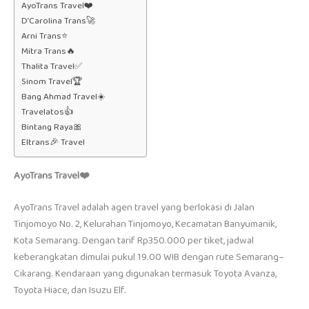
AyoTrans Travel❤️
D’Carolina Trans🚀
Arni Trans⭐
Mitra Trans🔥
Thalita Travel✅
Sinom Travel🏆
Bang Ahmad Travel☀️
Travelatos👍
Bintang Raya🎀
Eltrans🎉 Travel
AyoTrans Travel❤️
AyoTrans Travel adalah agen travel yang berlokasi di Jalan
Tinjomoyo No. 2, Kelurahan Tinjomoyo, Kecamatan Banyumanik,
Kota Semarang. Dengan tarif Rp350.000 per tiket, jadwal
keberangkatan dimulai pukul 19.00 WIB dengan rute Semarang–
Cikarang. Kendaraan yang digunakan termasuk Toyota Avanza,
Toyota Hiace, dan Isuzu Elf.