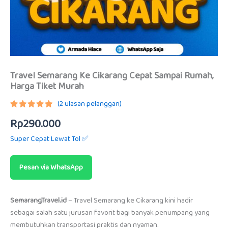
Travel Semarang Ke Cikarang Cepat Sampai Rumah,
Harga Tiket Murah
(
2
ulasan pelanggan)
Peringkat
2
Rp
290.000
5.00
dari
5
berdasarkan
Super Cepat Lewat Tol ✅
penilaian
pelanggan
Pesan via WhatsApp
SemarangTravel.id
– Travel Semarang ke Cikarang kini hadir
sebagai salah satu jurusan favorit bagi banyak penumpang yang
membutuhkan transportasi praktis dan nyaman.