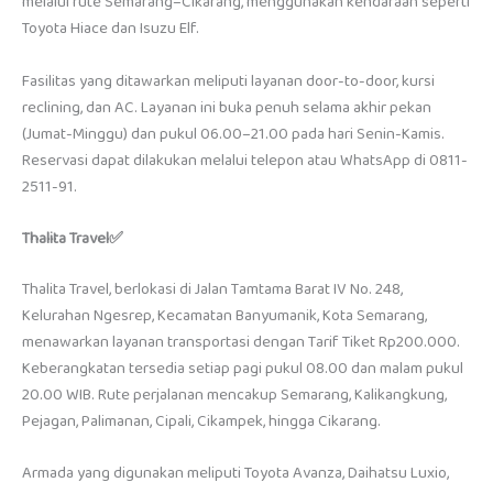
melalui rute Semarang–Cikarang, menggunakan kendaraan seperti
Toyota Hiace dan Isuzu Elf.
Fasilitas yang ditawarkan meliputi layanan door-to-door, kursi
reclining, dan AC. Layanan ini buka penuh selama akhir pekan
(Jumat-Minggu) dan pukul 06.00–21.00 pada hari Senin-Kamis.
Reservasi dapat dilakukan melalui telepon atau WhatsApp di 0811-
2511-91.
Thalita Travel✅
Thalita Travel, berlokasi di Jalan Tamtama Barat IV No. 248,
Kelurahan Ngesrep, Kecamatan Banyumanik, Kota Semarang,
menawarkan layanan transportasi dengan Tarif Tiket Rp200.000.
Keberangkatan tersedia setiap pagi pukul 08.00 dan malam pukul
20.00 WIB. Rute perjalanan mencakup Semarang, Kalikangkung,
Pejagan, Palimanan, Cipali, Cikampek, hingga Cikarang.
Armada yang digunakan meliputi Toyota Avanza, Daihatsu Luxio,