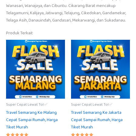
Wanasari, Wanajaya, dan Cibuntu. Cikarang Barat mencakup
Telagamurni, Kalijaya, Jatiwangi, Telajung, Cikedokan, Gandamekar,
Telaga Asih, Danauindah, Gandasari, Mekarwangi, dan Sukadanau.
Produk Terkait
Super Cepat Lewat Tol ✅
Super Cepat Lewat Tol ✅
Travel Semarang Ke Malang
Travel Semarang Ke Jakarta
Cepat Sampai Rumah, Harga
Cepat Sampai Rumah, Harga
Tiket Murah
Tiket Murah