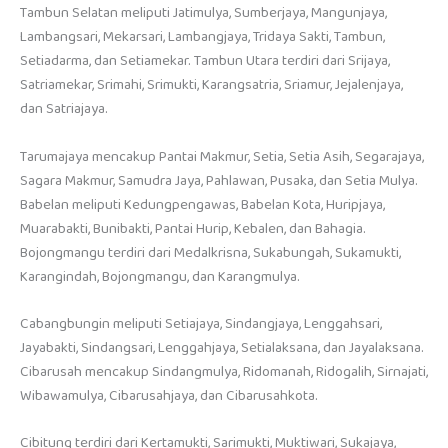
Tambun Selatan meliputi Jatimulya, Sumberjaya, Mangunjaya,
Lambangsari, Mekarsari, Lambangjaya, Tridaya Sakti, Tambun,
Setiadarma, dan Setiamekar. Tambun Utara terdiri dari Srijaya,
Satriamekar, Srimahi, Srimukti, Karangsatria, Sriamur, Jejalenjaya,
dan Satriajaya.
Tarumajaya mencakup Pantai Makmur, Setia, Setia Asih, Segarajaya,
Sagara Makmur, Samudra Jaya, Pahlawan, Pusaka, dan Setia Mulya.
Babelan meliputi Kedungpengawas, Babelan Kota, Huripjaya,
Muarabakti, Bunibakti, Pantai Hurip, Kebalen, dan Bahagia.
Bojongmangu terdiri dari Medalkrisna, Sukabungah, Sukamukti,
Karangindah, Bojongmangu, dan Karangmulya.
Cabangbungin meliputi Setiajaya, Sindangjaya, Lenggahsari,
Jayabakti, Sindangsari, Lenggahjaya, Setialaksana, dan Jayalaksana.
Cibarusah mencakup Sindangmulya, Ridomanah, Ridogalih, Sirnajati,
Wibawamulya, Cibarusahjaya, dan Cibarusahkota.
Cibitung terdiri dari Kertamukti, Sarimukti, Muktiwari, Sukajaya,