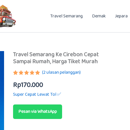
Travel Semarang
Demak
Jepara
Travel Semarang Ke Cirebon Cepat
Sampai Rumah, Harga Tiket Murah
(
2
ulasan pelanggan)
Peringkat
2
Rp
170.000
5.00
dari 5
berdasarkan
Super Cepat Lewat Tol ✅
penilaian
pelanggan
Pesan via WhatsApp