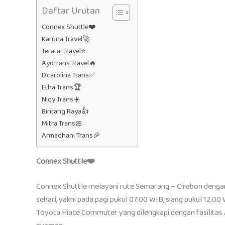
Daftar Urutan
Connex Shuttle❤️
Karuna Travel🚀
Teratai Travel⭐
AyoTrans Travel🔥
D’carolina Trans✅
Etha Trans🏆
Niqy Trans☀️
Bintang Raya👍
Mitra Trans🎀
Armadhani Trans🎉
Connex Shuttle❤️
Connex Shuttle melayani rute Semarang – Cirebon dengan 
sehari, yakni pada pagi pukul 07.00 WIB, siang pukul 12.0
Toyota Hiace Commuter yang dilengkapi dengan fasilitas A