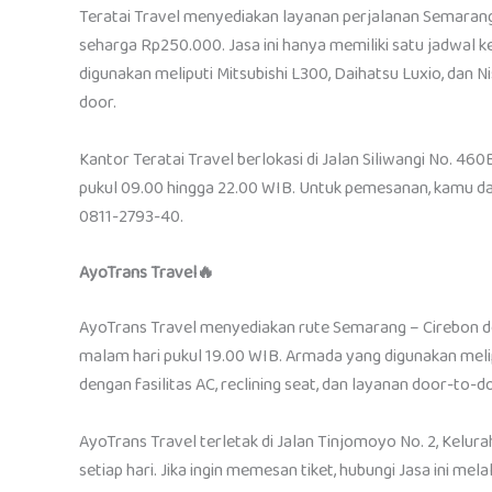
Teratai Travel menyediakan layanan perjalanan Semarang
seharga Rp250.000. Jasa ini hanya memiliki satu jadwal k
digunakan meliputi Mitsubishi L300, Daihatsu Luxio, dan Nis
door.
Kantor Teratai Travel berlokasi di Jalan Siliwangi No. 460
pukul 09.00 hingga 22.00 WIB. Untuk pemesanan, kamu da
0811-2793-40.
AyoTrans Travel🔥
AyoTrans Travel menyediakan rute Semarang – Cirebon d
malam hari pukul 19.00 WIB. Armada yang digunakan melipu
dengan fasilitas AC, reclining seat, dan layanan door-to-d
AyoTrans Travel terletak di Jalan Tinjomoyo No. 2, Kelu
setiap hari. Jika ingin memesan tiket, hubungi Jasa ini me