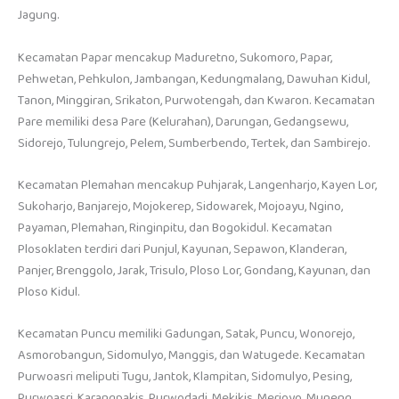
Jagung.
Kecamatan Papar mencakup Maduretno, Sukomoro, Papar,
Pehwetan, Pehkulon, Jambangan, Kedungmalang, Dawuhan Kidul,
Tanon, Minggiran, Srikaton, Purwotengah, dan Kwaron. Kecamatan
Pare memiliki desa Pare (Kelurahan), Darungan, Gedangsewu,
Sidorejo, Tulungrejo, Pelem, Sumberbendo, Tertek, dan Sambirejo.
Kecamatan Plemahan mencakup Puhjarak, Langenharjo, Kayen Lor,
Sukoharjo, Banjarejo, Mojokerep, Sidowarek, Mojoayu, Ngino,
Payaman, Plemahan, Ringinpitu, dan Bogokidul. Kecamatan
Plosoklaten terdiri dari Punjul, Kayunan, Sepawon, Klanderan,
Panjer, Brenggolo, Jarak, Trisulo, Ploso Lor, Gondang, Kayunan, dan
Ploso Kidul.
Kecamatan Puncu memiliki Gadungan, Satak, Puncu, Wonorejo,
Asmorobangun, Sidomulyo, Manggis, dan Watugede. Kecamatan
Purwoasri meliputi Tugu, Jantok, Klampitan, Sidomulyo, Pesing,
Purwoasri, Karangpakis, Purwodadi, Mekikis, Merjoyo, Muneng,