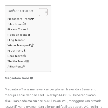
Daftar Urutan
Megantara Trans❤️
Citra Trans🚀
Eltrans Travel⭐
Rodison Trans🔥
Eling Trans✅
Wisnu Transport🏆
Mitra Trans☀️
Rara Travel👍
Thalita Travel🎀
Altha Rent🎉
Megantara Trans❤️
Megantara Trans menawarkan perjalanan travel dari Semarang
menuju Kediri dengan Tarif Tiket Rp144.000,-. Keberangkatan
dilakukan pada malam hari pukul 19.00 WIB, menggunakan armada
Isuzu Elf yang nyaman dan dilengkapi fasilitas seperti AC, reclining