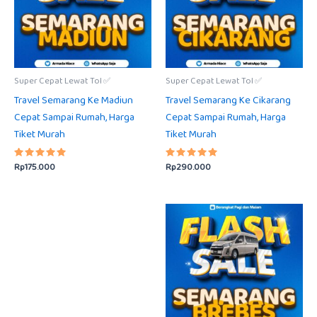
Super Cepat Lewat Tol ✅
Super Cepat Lewat Tol ✅
Travel Semarang Ke Madiun
Travel Semarang Ke Cikarang
Cepat Sampai Rumah, Harga
Cepat Sampai Rumah, Harga
Tiket Murah
Tiket Murah
Rp
175.000
Rp
290.000
Dinilai
Dinilai
5.00
5.00
dari 5
dari 5