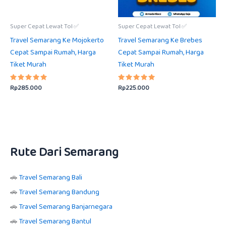
Super Cepat Lewat Tol ✅
Super Cepat Lewat Tol ✅
Travel Semarang Ke Mojokerto
Travel Semarang Ke Brebes
Cepat Sampai Rumah, Harga
Cepat Sampai Rumah, Harga
Tiket Murah
Tiket Murah
Rp
285.000
Rp
225.000
Dinilai
Dinilai
5.00
5.00
dari 5
dari 5
Rute Dari Semarang
🚗
Travel Semarang Bali
🚗
Travel Semarang Bandung
🚗
Travel Semarang Banjarnegara
🚗
Travel Semarang Bantul