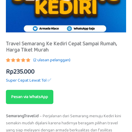
Travel Semarang Ke Kediri Cepat Sampai Rumah,
Harga Tiket Murah
(
2
ulasan pelanggan)
Peringkat
2
Rp
235.000
5.00
dari
5
berdasarkan
Super Cepat Lewat Tol ✅
penilaian
pelanggan
Pesan via WhatsApp
SemarangTravel.id
– Perjalanan dari Semarang menuju Kediri kini
semakin mudah dijalani karena hadirnya beragam pilihan travel
yang siap melayani dengan armada berkualitas dan fasilitas