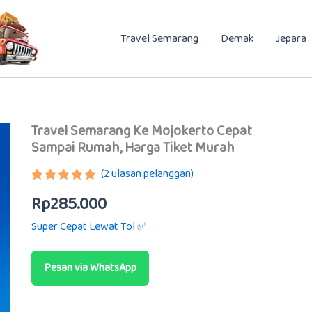
Travel Semarang
Demak
Jepara
Travel Semarang Ke Mojokerto Cepat
Sampai Rumah, Harga Tiket Murah
(
2
ulasan pelanggan)
Peringkat
2
Rp
285.000
5.00
dari 5
berdasarkan
Super Cepat Lewat Tol ✅
penilaian
pelanggan
Pesan via WhatsApp