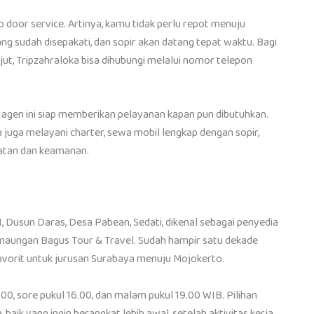
o door service. Artinya, kamu tidak perlu repot menuju
ng sudah disepakati, dan sopir akan datang tepat waktu. Bagi
ut, Tripzahraloka bisa dihubungi melalui nomor telepon
 agen ini siap memberikan pelayanan kapan pun dibutuhkan.
a juga melayani charter, sewa mobil lengkap dengan sopir,
atan dan keamanan.
, Dusun Daras, Desa Pabean, Sedati, dikenal sebagai penyedia
naungan Bagus Tour & Travel. Sudah hampir satu dekade
 favorit untuk jurusan Surabaya menuju Mojokerto.
00, sore pukul 16.00, dan malam pukul 19.00 WIB. Pilihan
ik yang ingin berangkat lebih awal, setelah aktivitas kerja,