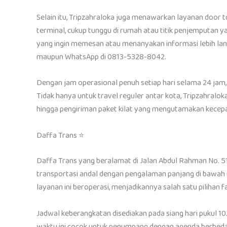
Selain itu, Tripzahraloka juga menawarkan layanan door t
terminal, cukup tunggu di rumah atau titik penjemputan ya
yang ingin memesan atau menanyakan informasi lebih lanj
maupun WhatsApp di 0813-5328-8042.
Dengan jam operasional penuh setiap hari selama 24 jam,
Tidak hanya untuk travel reguler antar kota, Tripzahralok
hingga pengiriman paket kilat yang mengutamakan kecep
Daffa Trans ⭐
Daffa Trans yang beralamat di Jalan Abdul Rahman No. 51
transportasi andal dengan pengalaman panjang di bawah 
layanan ini beroperasi, menjadikannya salah satu pilihan
Jadwal keberangkatan disediakan pada siang hari pukul 10.
waktu ini cocok untuk penumpang dengan agenda berbeda, ba