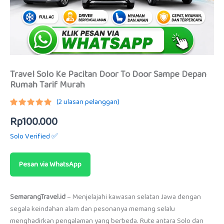
Travel Solo Ke Pacitan Door To Door Sampe Depan
Rumah Tarif Murah
(
2
ulasan pelanggan)
Peringkat
1
Rp
100.000
5.00
dari
5
berdasarkan
Solo Verified ✅
penilaian
pelanggan
Pesan via WhatsApp
SemarangTravel.id
– Menjelajahi kawasan selatan Jawa dengan
segala keindahan alam dan pesonanya memang selalu
menghadirkan pengalaman yang berbeda. Rute antara Solo dan