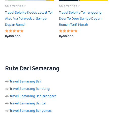
Solo Verified ✅
Solo Verified ✅
Travel Solo Ke Kudus Lewat Tol
Travel Solo Ke Temanggung
Atau Via Purwodadi Sampe
Door To Door Sampe Depan
Depan Rumah
Rumah Tarif Murah
Rp
100.000
Rp
90.000
Dinilai
Dinilai
5.00
5.00
dari 5
dari 5
Rute Dari Semarang
🚗
Travel Semarang Bali
🚗
Travel Semarang Bandung
🚗
Travel Semarang Banjarnegara
🚗
Travel Semarang Bantul
🚗
Travel Semarang Banyumas