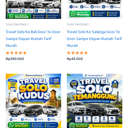
Solo Verified ✅
Solo Verified ✅
Travel Solo Ke Bali Door To Door
Travel Solo Ke Salatiga Door To
Sampe Depan Rumah Tarif
Door Sampe Depan Rumah Tarif
Murah
Murah
Rp
390.000
Rp
45.000
Dinilai
Dinilai
5.00
5.00
dari 5
dari 5