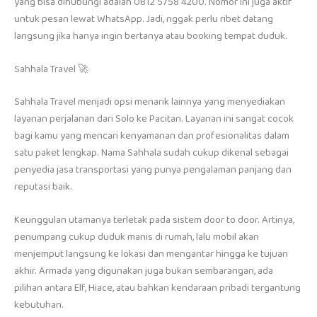
yang bisa dihubungi adalah 0812 5758 4200. Nomor ini juga aktif
untuk pesan lewat WhatsApp. Jadi, nggak perlu ribet datang
langsung jika hanya ingin bertanya atau booking tempat duduk.
Sahhala Travel 🚀
Sahhala Travel menjadi opsi menarik lainnya yang menyediakan
layanan perjalanan dari Solo ke Pacitan. Layanan ini sangat cocok
bagi kamu yang mencari kenyamanan dan profesionalitas dalam
satu paket lengkap. Nama Sahhala sudah cukup dikenal sebagai
penyedia jasa transportasi yang punya pengalaman panjang dan
reputasi baik.
Keunggulan utamanya terletak pada sistem door to door. Artinya,
penumpang cukup duduk manis di rumah, lalu mobil akan
menjemput langsung ke lokasi dan mengantar hingga ke tujuan
akhir. Armada yang digunakan juga bukan sembarangan, ada
pilihan antara Elf, Hiace, atau bahkan kendaraan pribadi tergantung
kebutuhan.