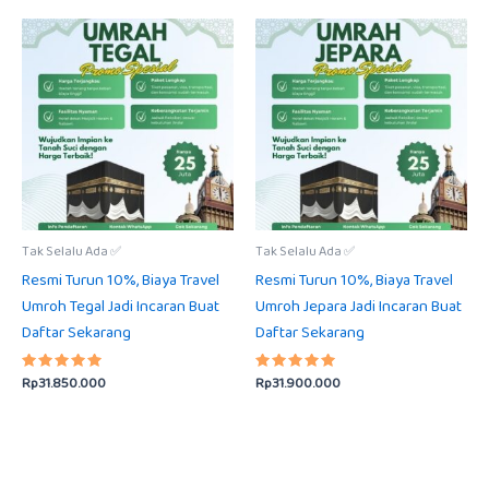
Tak Selalu Ada ✅
Tak Selalu Ada ✅
Resmi Turun 10%, Biaya Travel
Resmi Turun 10%, Biaya Travel
Umroh Tegal Jadi Incaran Buat
Umroh Jepara Jadi Incaran Buat
Daftar Sekarang
Daftar Sekarang
Rp
31.850.000
Rp
31.900.000
Dinilai
Dinilai
5.00
5.00
dari 5
dari 5