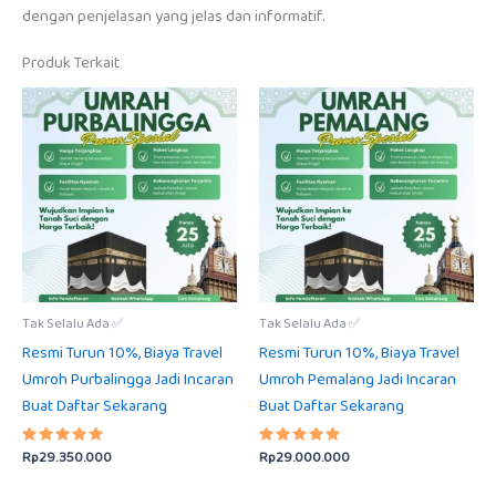
dengan penjelasan yang jelas dan informatif.
Produk Terkait
Tak Selalu Ada ✅
Tak Selalu Ada ✅
Resmi Turun 10%, Biaya Travel
Resmi Turun 10%, Biaya Travel
Umroh Purbalingga Jadi Incaran
Umroh Pemalang Jadi Incaran
Buat Daftar Sekarang
Buat Daftar Sekarang
Rp
29.350.000
Rp
29.000.000
Dinilai
Dinilai
5.00
5.00
dari 5
dari 5