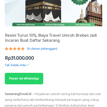
Resmi Turun 10%, Biaya Travel Umroh Brebes Jadi
Incaran Buat Daftar Sekarang
(
4
ulasan pelanggan)
Peringkat
3
Rp
31.000.000
5.00
dari
5
berdasarkan
Tak Selalu Ada ✅
penilaian
pelanggan
Pesan via WhatsApp
SemarangTravel.id
– Perjalanan umroh sering kali bermula dari niat
yang sederhana, lalu berkembang menjadi persiapan yang cukup
panjang dan penuh pertimbangan. Di Brebes, kebutuhan akan