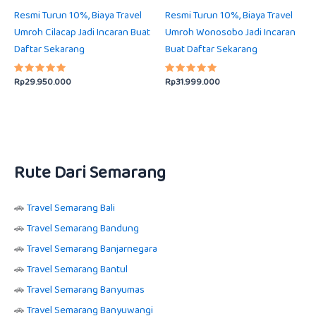
Resmi Turun 10%, Biaya Travel
Resmi Turun 10%, Biaya Travel
Umroh Cilacap Jadi Incaran Buat
Umroh Wonosobo Jadi Incaran
Daftar Sekarang
Buat Daftar Sekarang
Rp
29.950.000
Rp
31.999.000
Dinilai
Dinilai
5.00
5.00
dari 5
dari 5
Rute Dari Semarang
🚗
Travel Semarang Bali
🚗
Travel Semarang Bandung
🚗
Travel Semarang Banjarnegara
🚗
Travel Semarang Bantul
🚗
Travel Semarang Banyumas
🚗
Travel Semarang Banyuwangi