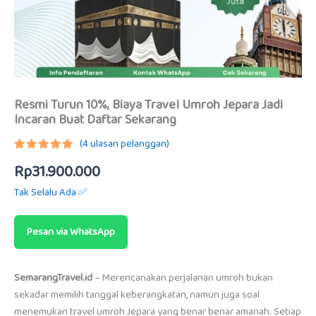
Resmi Turun 10%, Biaya Travel Umroh Jepara Jadi
Incaran Buat Daftar Sekarang
(
4
ulasan pelanggan)
Peringkat
3
Rp
31.900.000
5.00
dari
5
berdasarkan
Tak Selalu Ada ✅
penilaian
pelanggan
Pesan via WhatsApp
SemarangTravel.id
– Merencanakan perjalanan umroh bukan
sekadar memilih tanggal keberangkatan, namun juga soal
menemukan travel umroh Jepara yang benar benar amanah. Setiap