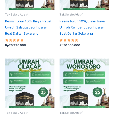
Tak Selalu Ada ✅
Tak Selalu Ada ✅
Resmi Turun 10%, Biaya Travel
Resmi Turun 10%, Biaya Travel
Umroh Salatiga Jadi Incaran
Umroh Rembang Jadi Incaran
Buat Daftar Sekarang
Buat Daftar Sekarang
Rp
26.990.000
Rp
30.500.000
Dinilai
Dinilai
5.00
5.00
dari 5
dari 5
Tak Selalu Ada ✅
Tak Selalu Ada ✅