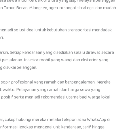
sa sewa mobil terbaik di Blora yang siap melayani pelanggan
gin Timur, Beran, Mlangsen, agen ini sangat strategis dan mudah
enjadi solusi ideal untuk kebutuhan transportasi mendadak
i.
ersih. Setiap kendaraan yang disediakan selalu dirawat secara
 perjalanan. Interior mobil yang wangi dan eksterior yang
g disukai pelanggan.
 sopir profesional yang ramah dan berpengalaman. Mereka
at waktu. Pelayanan yang ramah dan harga sewa yang
positif serta menjadi rekomendasi utama bagi warga lokal
r, cukup hubungi mereka melalui telepon atau WhatsApp di
ormasi lengkap mengenai unit kendaraan, tarif, hingga