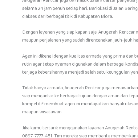
Anugerah Rentcar juga termasuk dalam daftar penyedia ja
selama 24 jam penuh setiap hari. Berlokasi di Jalan Berin
diakses dari berbagai titik di Kabupaten Blora.
Dengan layanan yang siap kapan saja, Anugerah Rentcar m
maupun perjalanan yang sudah direncanakan jauh-jauh har
Agen ini dikenal dengan kualitas armada yang prima dan b
rutin agar tetap nyaman digunakan dalam berbagai kondisi
terjaga kebersihannya menjadi salah satu keunggulan yan
Tidak hanya armada, Anugerah Rentcar juga menawarkan
siap mengantar ke berbagai tujuan dengan aman dan tep
kompetitif membuat agen ini mendapatkan banyak ulasan 
maupun wisatawan.
Jika kamu tertarik menggunakan layanan Anugerah Rentca
0897-7777-451. Tim mereka siap membantu memberikan inf