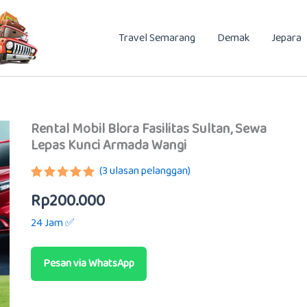
Travel Semarang
Demak
Jepara
Rental Mobil Blora Fasilitas Sultan, Sewa
Lepas Kunci Armada Wangi
(
3
ulasan pelanggan)
Peringkat
2
Rp
200.000
5.00
dari 5
berdasarkan
24 Jam ✅
penilaian
pelanggan
Pesan via WhatsApp