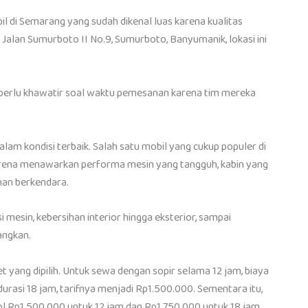
il di Semarang yang sudah dikenal luas karena kualitas
Jalan Sumurboto II No.9, Sumurboto, Banyumanik, lokasi ini
k perlu khawatir soal waktu pemesanan karena tim mereka
am kondisi terbaik. Salah satu mobil yang cukup populer di
 karena menawarkan performa mesin yang tangguh, kabin yang
nan berkendara.
si mesin, kebersihan interior hingga eksterior, sampai
angkan.
et yang dipilih. Untuk sewa dengan sopir selama 12 jam, biaya
urasi 18 jam, tarifnya menjadi Rp1.500.000. Sementara itu,
ol Rp1.500.000 untuk 12 jam dan Rp1.750.000 untuk 18 jam.