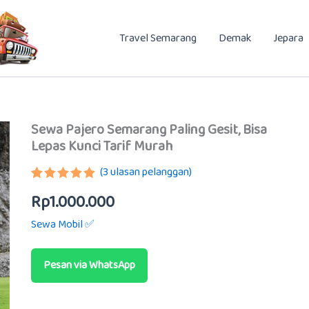
Travel Semarang
Demak
Jepara
Sewa Pajero Semarang Paling Gesit, Bisa
Lepas Kunci Tarif Murah
(
3
ulasan pelanggan)
Peringkat
2
Rp
1.000.000
5.00
dari 5
berdasarkan
Sewa Mobil ✅
penilaian
pelanggan
Pesan via WhatsApp