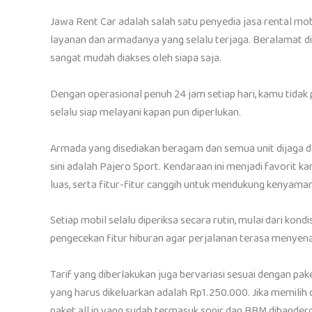
Jawa Rent Car adalah salah satu penyedia jasa rental mob
layanan dan armadanya yang selalu terjaga. Beralamat di 
sangat mudah diakses oleh siapa saja.
Dengan operasional penuh 24 jam setiap hari, kamu tida
selalu siap melayani kapan pun diperlukan.
Armada yang disediakan beragam dan semua unit dijaga dal
sini adalah Pajero Sport. Kendaraan ini menjadi favorit
luas, serta fitur-fitur canggih untuk mendukung kenyama
Setiap mobil selalu diperiksa secara rutin, mulai dari kondi
pengecekan fitur hiburan agar perjalanan terasa menyen
Tarif yang diberlakukan juga bervariasi sesuai dengan pak
yang harus dikeluarkan adalah Rp1.250.000. Jika memilih d
paket all in yang sudah termasuk sopir dan BBM dibander