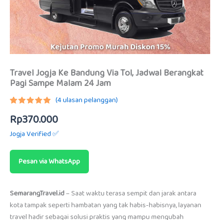
Travel Jogja Ke Bandung Via Tol, Jadwal Berangkat
Pagi Sampe Malam 24 Jam
(
4
ulasan pelanggan)
Peringkat
3
Rp
370.000
5.00
dari
5
berdasarkan
Jogja Verified ✅
penilaian
pelanggan
Pesan via WhatsApp
SemarangTravel.id
– Saat waktu terasa sempit dan jarak antara
kota tampak seperti hambatan yang tak habis-habisnya, layanan
travel hadir sebagai solusi praktis yang mampu mengubah