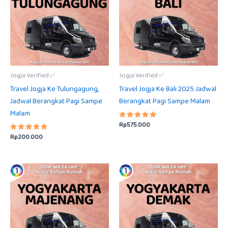
Jogja Verified ✅
Jogja Verified ✅
Travel Jogja Ke Tulungagung,
Travel Jogja Ke Bali 2025 Jadwal
Jadwal Berangkat Pagi Sampe
Berangkat Pagi Sampe Malam
Malam
Rp
575.000
Dinilai
5.00
Rp
200.000
Dinilai
dari 5
5.00
dari 5