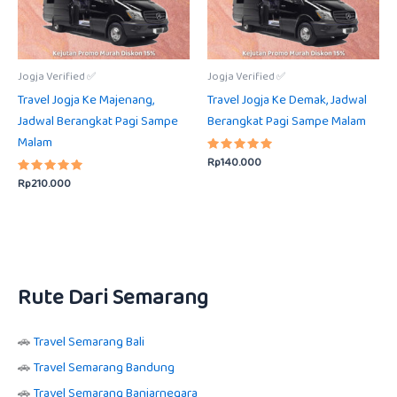
Jogja Verified ✅
Jogja Verified ✅
Travel Jogja Ke Majenang,
Travel Jogja Ke Demak, Jadwal
Jadwal Berangkat Pagi Sampe
Berangkat Pagi Sampe Malam
Malam
Rp
140.000
Dinilai
5.00
Rp
210.000
Dinilai
dari 5
5.00
dari 5
Rute Dari Semarang
🚗
Travel Semarang Bali
🚗
Travel Semarang Bandung
🚗
Travel Semarang Banjarnegara