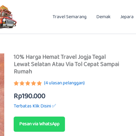
Travel Semarang
Demak
Jepara
10% Harga Hemat Travel Jogja Tegal
Lewat Selatan Atau Via Tol Cepat Sampai
Rumah
(
4
ulasan pelanggan)
Peringkat
3
Rp
190.000
5.00
dari 5
berdasarkan
Terbatas Klik Disini ✅
penilaian
pelanggan
Pesan via WhatsApp