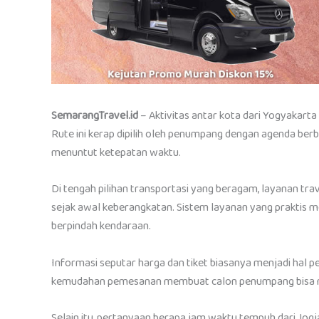
SemarangTravel.id
– Aktivitas antar kota dari Yogyakart
Rute ini kerap dipilih oleh penumpang dengan agenda berb
menuntut ketepatan waktu.
Di tengah pilihan transportasi yang beragam, layanan tr
sejak awal keberangkatan. Sistem layanan yang praktis 
berpindah kendaraan.
Informasi seputar harga dan tiket biasanya menjadi hal p
kemudahan pemesanan membuat calon penumpang bisa me
Selain itu, pertanyaan berapa jam waktu tempuh dari Jogja