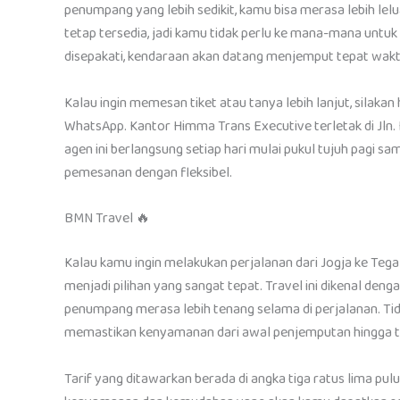
penumpang yang lebih sedikit, kamu bisa merasa lebih le
tetap tersedia, jadi kamu tidak perlu ke mana-mana untuk
disepakati, kendaraan akan datang menjemput tepat wakt
Kalau ingin memesan tiket atau tanya lebih lanjut, silak
WhatsApp. Kantor Himma Trans Executive terletak di Jln. 
agen ini berlangsung setiap hari mulai pukul tujuh pagi 
pemesanan dengan fleksibel.
BMN Travel 🔥
Kalau kamu ingin melakukan perjalanan dari Jogja ke Teg
menjadi pilihan yang sangat tepat. Travel ini dikenal den
penumpang merasa lebih tenang selama di perjalanan. T
memastikan kenyamanan dari awal penjemputan hingga tiba
Tarif yang ditawarkan berada di angka tiga ratus lima pul