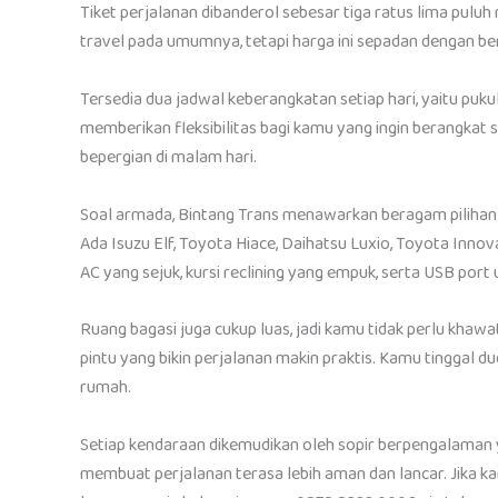
Tiket perjalanan dibanderol sebesar tiga ratus lima puluh 
travel pada umumnya, tetapi harga ini sepadan dengan ber
Tersedia dua jadwal keberangkatan setiap hari, yaitu puk
memberikan fleksibilitas bagi kamu yang ingin berangkat s
bepergian di malam hari.
Soal armada, Bintang Trans menawarkan beragam piliha
Ada Isuzu Elf, Toyota Hiace, Daihatsu Luxio, Toyota Inno
AC yang sejuk, kursi reclining yang empuk, serta USB port
Ruang bagasi juga cukup luas, jadi kamu tidak perlu khawa
pintu yang bikin perjalanan makin praktis. Kamu tinggal
rumah.
Setiap kendaraan dikemudikan oleh sopir berpengalaman yan
membuat perjalanan terasa lebih aman dan lancar. Jika k