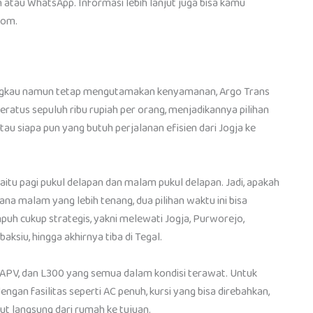
atau WhatsApp. Informasi lebih lanjut juga bisa kamu
com.
jangkau namun tetap mengutamakan kenyamanan, Argo Trans
seratus sepuluh ribu rupiah per orang, menjadikannya pilihan
atau siapa pun yang butuh perjalanan efisien dari Jogja ke
aitu pagi pukul delapan dan malam pukul delapan. Jadi, apakah
na malam yang lebih tenang, dua pilihan waktu ini bisa
uh cukup strategis, yakni melewati Jogja, Purworejo,
ksiu, hingga akhirnya tiba di Tegal.
 APV, dan L300 yang semua dalam kondisi terawat. Untuk
an fasilitas seperti AC penuh, kursi yang bisa direbahkan,
put langsung dari rumah ke tujuan.