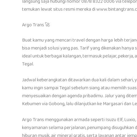
langsung saja hubungi nomor 0878 8322 0006 via telepon 
temukan lewat situs resmi mereka di www.bintangtrans.
Argo Trans 🚀
Buat kamu yang mencari travel dengan harga lebih ter
bisa menjadi solusi yang pas. Tarif yang dikenakan hanya 
ideal untuk berbagai kalangan, termasuk pelajar, pekerja, 
Tegal.
Jadwal keberangkatan ditawarkan dua kali dalam sehari, y
kamu ingin sampai Tegal sebelum siang atau memilih suasa
menyesuaikan dengan agenda pribadimu. Jalur yang ditemp
Kebumen via Gobong, lalu dilanjutkan ke Margasari dan Leba
Argo Trans menggunakan armada seperti Isuzu Elf, Luxio,
kenyamanan selama perjalanan, penumpang disuguhkan deng
hiburan musik, air mineral gratis, serta layanan antar jem