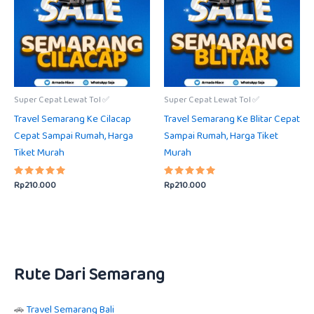
Super Cepat Lewat Tol ✅
Super Cepat Lewat Tol ✅
Travel Semarang Ke Cilacap
Travel Semarang Ke Blitar Cepat
Cepat Sampai Rumah, Harga
Sampai Rumah, Harga Tiket
Tiket Murah
Murah
Rp
210.000
Rp
210.000
Dinilai
Dinilai
5.00
5.00
dari 5
dari 5
Rute Dari Semarang
🚗
Travel Semarang Bali