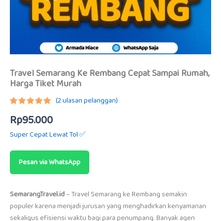
Travel Semarang Ke Rembang Cepat Sampai Rumah,
Harga Tiket Murah
(
2
ulasan pelanggan)
Peringkat
2
Rp
95.000
5.00
dari
5
berdasarkan
Super Cepat Lewat Tol ✅
penilaian
pelanggan
Pesan via WhatsApp
SemarangTravel.id
– Travel Semarang ke Rembang semakin
populer karena menjadi jurusan yang menghadirkan kenyamanan
sekaligus efisiensi waktu bagi para penumpang. Banyak agen