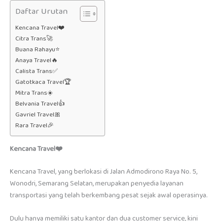
Daftar Urutan
Kencana Travel❤️
Citra Trans🚀
Buana Rahayu⭐
Anaya Travel🔥
Calista Trans✅
Gatotkaca Travel🏆
Mitra Trans☀️
Belvania Travel👍
Gavriel Travel🎀
Rara Travel🎉
Kencana Travel❤️
Kencana Travel, yang berlokasi di Jalan Admodirono Raya No. 5,
Wonodri, Semarang Selatan, merupakan penyedia layanan
transportasi yang telah berkembang pesat sejak awal operasinya.
Dulu hanya memiliki satu kantor dan dua customer service, kini