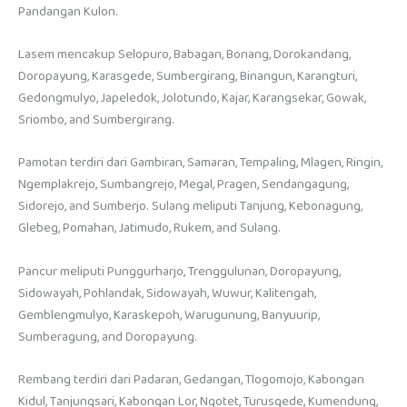
Pandangan Kulon.
Lasem mencakup Selopuro, Babagan, Bonang, Dorokandang,
Doropayung, Karasgede, Sumbergirang, Binangun, Karangturi,
Gedongmulyo, Japeledok, Jolotundo, Kajar, Karangsekar, Gowak,
Sriombo, and Sumbergirang.
Pamotan terdiri dari Gambiran, Samaran, Tempaling, Mlagen, Ringin,
Ngemplakrejo, Sumbangrejo, Megal, Pragen, Sendangagung,
Sidorejo, and Sumberjo. Sulang meliputi Tanjung, Kebonagung,
Glebeg, Pomahan, Jatimudo, Rukem, and Sulang.
Pancur meliputi Punggurharjo, Trenggulunan, Doropayung,
Sidowayah, Pohlandak, Sidowayah, Wuwur, Kalitengah,
Gemblengmulyo, Karaskepoh, Warugunung, Banyuurip,
Sumberagung, and Doropayung.
Rembang terdiri dari Padaran, Gedangan, Tlogomojo, Kabongan
Kidul, Tanjungsari, Kabongan Lor, Ngotet, Turusgede, Kumendung,