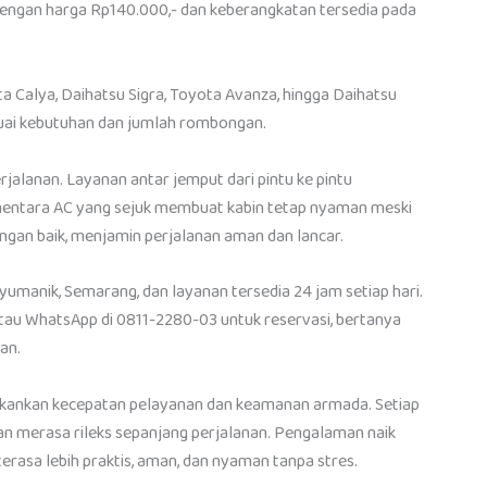
 dengan harga Rp140.000,- dan keberangkatan tersedia pada
a Calya, Daihatsu Sigra, Toyota Avanza, hingga Daihatsu
uai kebutuhan dan jumlah rombongan.
jalanan. Layanan antar jemput dari pintu ke pintu
ementara AC yang sejuk membuat kabin tetap nyaman meski
ngan baik, menjamin perjalanan aman dan lancar.
nyumanik, Semarang, dan layanan tersedia 24 jam setiap hari.
tau WhatsApp di 0811-2280-03 untuk reservasi, bertanya
an.
nekankan kecepatan pelayanan dan keamanan armada. Setiap
an merasa rileks sepanjang perjalanan. Pengalaman naik
asa lebih praktis, aman, dan nyaman tanpa stres.