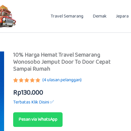
Travel Semarang
Demak
Jepara
10% Harga Hemat Travel Semarang
Wonosobo Jemput Door To Door Cepat
Sampai Rumah
(
4
ulasan pelanggan)
Peringkat
3
Rp
130.000
5.00
dari 5
berdasarkan
Terbatas Klik Disini ✅
penilaian
pelanggan
Pesan via WhatsApp