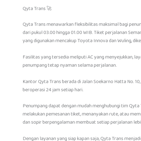
Qyta Trans 🚀
Qyta Trans menawarkan fleksibilitas maksimal bagi penu
dari pukul 03.00 hingga 01.00 WIB. Tiket perjalanan Sem
yang digunakan mencakup Toyota Innova dan Wuling, dike
Fasilitas yang tersedia meliputi AC yang menyejukkan, l
penumpang tetap nyaman selama perjalanan.
Kantor Qyta Trans berada di Jalan Soekarno Hatta No. 10,
beroperasi 24 jam setiap hari.
Penumpang dapat dengan mudah menghubungi tim Qyta Tr
melakukan pemesanan tiket, menanyakan rute, atau mema
dan sopir berpengalaman membuat setiap perjalanan le
Dengan layanan yang siap kapan saja, Qyta Trans menjad