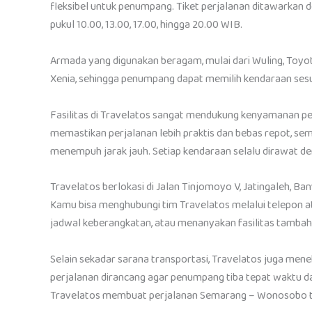
fleksibel untuk penumpang. Tiket perjalanan ditawarkan
pukul 10.00, 13.00, 17.00, hingga 20.00 WIB.
Armada yang digunakan beragam, mulai dari Wuling, Toyot
Xenia, sehingga penumpang dapat memilih kendaraan ses
Fasilitas di Travelatos sangat mendukung kenyamanan per
memastikan perjalanan lebih praktis dan bebas repot, s
menempuh jarak jauh. Setiap kendaraan selalu dirawat de
Travelatos berlokasi di Jalan Tinjomoyo V, Jatingaleh, Ba
Kamu bisa menghubungi tim Travelatos melalui telepon a
jadwal keberangkatan, atau menanyakan fasilitas tambah
Selain sekadar sarana transportasi, Travelatos juga me
perjalanan dirancang agar penumpang tiba tepat waktu d
Travelatos membuat perjalanan Semarang – Wonosobo ter