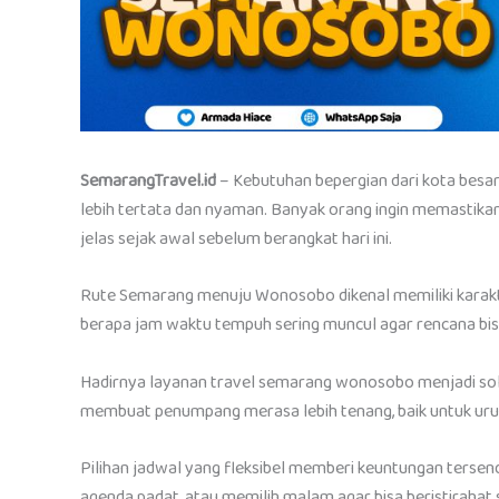
SemarangTravel.id
– Kebutuhan bepergian dari kota besa
lebih tertata dan nyaman. Banyak orang ingin memastikan 
jelas sejak awal sebelum berangkat hari ini.
Rute Semarang menuju Wonosobo dikenal memiliki karakte
berapa jam waktu tempuh sering muncul agar rencana bisa
Hadirnya layanan travel semarang wonosobo menjadi solu
membuat penumpang merasa lebih tenang, baik untuk urusa
Pilihan jadwal yang fleksibel memberi keuntungan tersen
agenda padat, atau memilih malam agar bisa beristirahat 