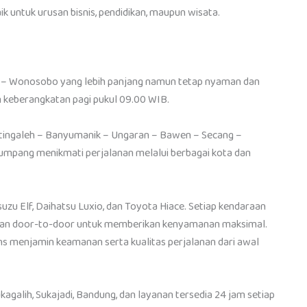
k untuk urusan bisnis, pendidikan, maupun wisata.
– Wonosobo yang lebih panjang namun tetap nyaman dan
n keberangkatan pagi pukul 09.00 WIB.
atingaleh – Banyumanik – Ungaran – Bawen – Secang –
pang menikmati perjalanan melalui berbagai kota dan
suzu Elf, Daihatsu Luxio, dan Toyota Hiace. Setiap kendaraan
 layanan door-to-door untuk memberikan kenyamanan maksimal.
ans menjamin keamanan serta kualitas perjalanan dari awal
ukagalih, Sukajadi, Bandung, dan layanan tersedia 24 jam setiap