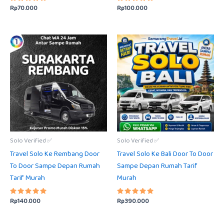
Rp
70.000
Rp
100.000
Dinilai
Dinilai
5.00
5.00
dari 5
dari 5
Solo Verified ✅
Solo Verified ✅
Travel Solo Ke Rembang Door
Travel Solo Ke Bali Door To Door
To Door Sampe Depan Rumah
Sampe Depan Rumah Tarif
Tarif Murah
Murah
Rp
140.000
Rp
390.000
Dinilai
Dinilai
5.00
5.00
dari 5
dari 5