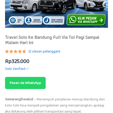
Travel Solo Ke Bandung Full Via Tol Pagi Sampai
Malam Hari Ini
(
2
ulasan pelanggan)
Peringkat
1
Rp
325.000
5.00
dari
5
berdasarkan
Solo Verified ✅
penilaian
pelanggan
Pesan via WhatsApp
SemarangTravel.id
– Menempuh perjalanan menuju Bandung dari
kota Solo bisa menjadi pengalaman yang menyenangkan, apalagi
jika didukung oleh pilihan transportasi yang tepat.