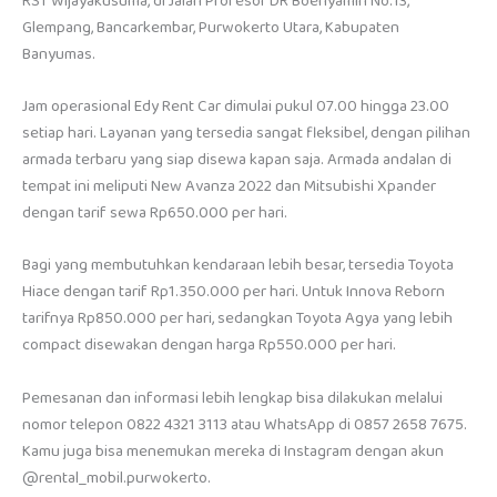
RST Wijayakusuma, di Jalan Profesor DR Boenyamin No.13,
Glempang, Bancarkembar, Purwokerto Utara, Kabupaten
Banyumas.
Jam operasional Edy Rent Car dimulai pukul 07.00 hingga 23.00
setiap hari. Layanan yang tersedia sangat fleksibel, dengan pilihan
armada terbaru yang siap disewa kapan saja. Armada andalan di
tempat ini meliputi New Avanza 2022 dan Mitsubishi Xpander
dengan tarif sewa Rp650.000 per hari.
Bagi yang membutuhkan kendaraan lebih besar, tersedia Toyota
Hiace dengan tarif Rp1.350.000 per hari. Untuk Innova Reborn
tarifnya Rp850.000 per hari, sedangkan Toyota Agya yang lebih
compact disewakan dengan harga Rp550.000 per hari.
Pemesanan dan informasi lebih lengkap bisa dilakukan melalui
nomor telepon 0822 4321 3113 atau WhatsApp di 0857 2658 7675.
Kamu juga bisa menemukan mereka di Instagram dengan akun
@rental_mobil.purwokerto.