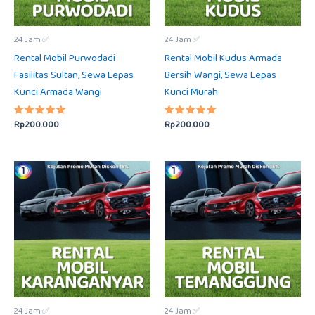
24 Jam ✅
24 Jam ✅
Rental Mobil Purwodadi
Rental Mobil Kudus Armada
Fasilitas Sultan, Sewa Lepas
Bersih Wangi, Sewa Lepas
Kunci Armada Wangi
Kunci Murah
Rp
200.000
Rp
200.000
Dinilai
Dinilai
5.00
5.00
dari 5
dari 5
24 Jam ✅
24 Jam ✅