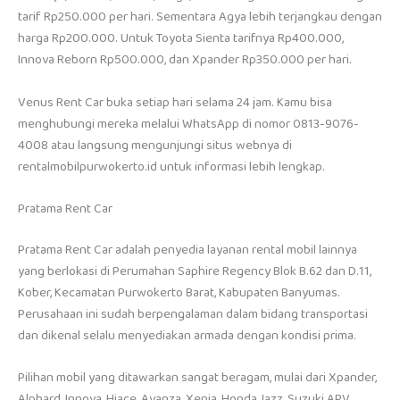
tarif Rp250.000 per hari. Sementara Agya lebih terjangkau dengan
harga Rp200.000. Untuk Toyota Sienta tarifnya Rp400.000,
Innova Reborn Rp500.000, dan Xpander Rp350.000 per hari.
Venus Rent Car buka setiap hari selama 24 jam. Kamu bisa
menghubungi mereka melalui WhatsApp di nomor 0813-9076-
4008 atau langsung mengunjungi situs webnya di
rentalmobilpurwokerto.id untuk informasi lebih lengkap.
Pratama Rent Car
Pratama Rent Car adalah penyedia layanan rental mobil lainnya
yang berlokasi di Perumahan Saphire Regency Blok B.62 dan D.11,
Kober, Kecamatan Purwokerto Barat, Kabupaten Banyumas.
Perusahaan ini sudah berpengalaman dalam bidang transportasi
dan dikenal selalu menyediakan armada dengan kondisi prima.
Pilihan mobil yang ditawarkan sangat beragam, mulai dari Xpander,
Alphard, Innova, Hiace, Avanza, Xenia, Honda Jazz, Suzuki APV,