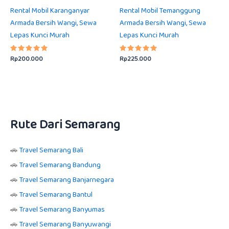
Rental Mobil Karanganyar
Rental Mobil Temanggung
Armada Bersih Wangi, Sewa
Armada Bersih Wangi, Sewa
Lepas Kunci Murah
Lepas Kunci Murah
Rp
200.000
Rp
225.000
Dinilai
Dinilai
5.00
5.00
dari 5
dari 5
Rute Dari Semarang
🚗
Travel Semarang Bali
🚗
Travel Semarang Bandung
🚗
Travel Semarang Banjarnegara
🚗
Travel Semarang Bantul
🚗
Travel Semarang Banyumas
🚗
Travel Semarang Banyuwangi