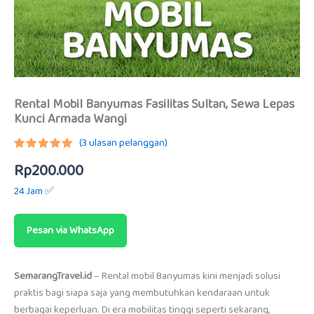
Rental Mobil Banyumas Fasilitas Sultan, Sewa Lepas
Kunci Armada Wangi
(
3
ulasan pelanggan)
Peringkat
2
Rp
200.000
5.00
dari
5
berdasarkan
24 Jam ✅
penilaian
pelanggan
Pesan via WhatsApp
SemarangTravel.id
– Rental mobil Banyumas kini menjadi solusi
praktis bagi siapa saja yang membutuhkan kendaraan untuk
berbagai keperluan. Di era mobilitas tinggi seperti sekarang,