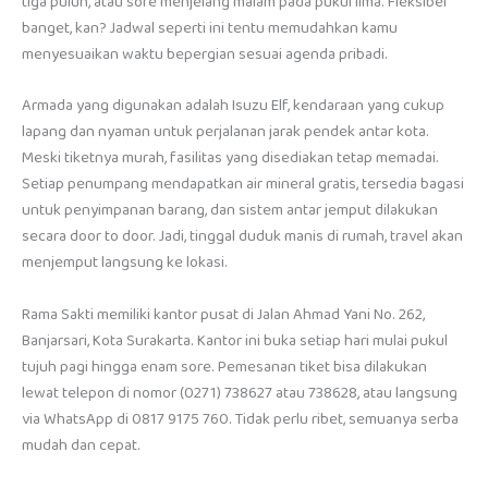
tiga puluh, atau sore menjelang malam pada pukul lima. Fleksibel
banget, kan? Jadwal seperti ini tentu memudahkan kamu
menyesuaikan waktu bepergian sesuai agenda pribadi.
Armada yang digunakan adalah Isuzu Elf, kendaraan yang cukup
lapang dan nyaman untuk perjalanan jarak pendek antar kota.
Meski tiketnya murah, fasilitas yang disediakan tetap memadai.
Setiap penumpang mendapatkan air mineral gratis, tersedia bagasi
untuk penyimpanan barang, dan sistem antar jemput dilakukan
secara door to door. Jadi, tinggal duduk manis di rumah, travel akan
menjemput langsung ke lokasi.
Rama Sakti memiliki kantor pusat di Jalan Ahmad Yani No. 262,
Banjarsari, Kota Surakarta. Kantor ini buka setiap hari mulai pukul
tujuh pagi hingga enam sore. Pemesanan tiket bisa dilakukan
lewat telepon di nomor (0271) 738627 atau 738628, atau langsung
via WhatsApp di 0817 9175 760. Tidak perlu ribet, semuanya serba
mudah dan cepat.