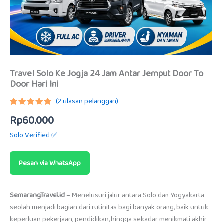
Travel Solo Ke Jogja 24 Jam Antar Jemput Door To
Door Hari Ini
(
2
ulasan pelanggan)
Peringkat
1
Rp
60.000
5.00
dari
5
berdasarkan
Solo Verified ✅
penilaian
pelanggan
Pesan via WhatsApp
SemarangTravel.id
– Menelusuri jalur antara Solo dan Yogyakarta
seolah menjadi bagian dari rutinitas bagi banyak orang, baik untuk
keperluan pekerjaan, pendidikan, hingga sekadar menikmati akhir