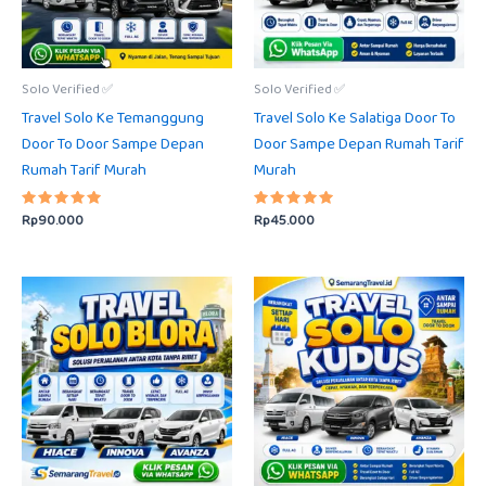
Solo Verified ✅
Solo Verified ✅
Travel Solo Ke Temanggung
Travel Solo Ke Salatiga Door To
Door To Door Sampe Depan
Door Sampe Depan Rumah Tarif
Rumah Tarif Murah
Murah
Rp
90.000
Rp
45.000
Dinilai
Dinilai
5.00
5.00
dari 5
dari 5