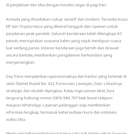
di perjalanan dan tiba dengan kondisi segar di pagi hari.
Armada yang disediakan cukup variatif dan modern. Tersedia Isuzu
Elf dan Toyota Hiace yang dikenal tangguh dan nyaman untuk
perjalanan jarak pendek. Seluruh kendaraan telah dilengkapi AC
penuh, menciptakan suasana kabin yang sejuk meskipun cuaca
luar sedang panas. Interior kendaraan juga bersih dan dirawat
secara berkala, memberikan pengalaman berkendara yang
menyenangkan.
Day Trans menjalankan operasionalnya dari kantor yang terletak di
Jalan Slamet Riyadi No. 422, Purwosari, Laweyan, Solo. Lokasinya
strategis dan mudah dijangkau. Kalau ingin pesan tiket, bisa
langsung hubungi nomor 0816 986 767 baik lewat telepon
maupun WhatsApp. Layanan pelanggan siap memberikan
informasi lengkap, termasuk ketersediaan kursi dan estimasi
waktu tiba.
Meski jam keberangkatannya hanya satu kali dalam sehari, layanan