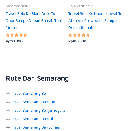
Solo Verified ✅
Solo Verified ✅
Travel Solo Ke Blora Door To
Travel Solo Ke Kudus Lewat Tol
Door Sampe Depan Rumah Tarif
Atau Via Purwodadi Sampe
Murah
Depan Rumah
Rp
110.000
Rp
100.000
Dinilai
Dinilai
5.00
5.00
dari 5
dari 5
Rute Dari Semarang
🚗
Travel Semarang Bali
🚗
Travel Semarang Bandung
🚗
Travel Semarang Banjarnegara
🚗
Travel Semarang Bantul
🚗
Travel Semarang Banyumas